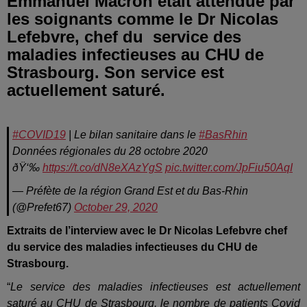
Emmanuel Macron était attendue par
les soignants comme le Dr Nicolas
Lefebvre, chef du service des
maladies infectieuses au CHU de
Strasbourg. Son service est
actuellement saturé.
#COVID19
| Le bilan sanitaire dans le
#BasRhin
Données régionales du 28 octobre 2020
ðŸ‘‰
https://t.co/dN8eXAzYgS
pic.twitter.com/JpFiu50AqI
— Préfète de la région Grand Est et du Bas-Rhin
(@Prefet67)
October 29, 2020
Extraits de l’interview avec le Dr Nicolas Lefebvre chef
du service des maladies infectieuses du CHU de
Strasbourg.
“
Le service des maladies infectieuses est actuellement
saturé au CHU de Strasbourg, le nombre de patients Covid