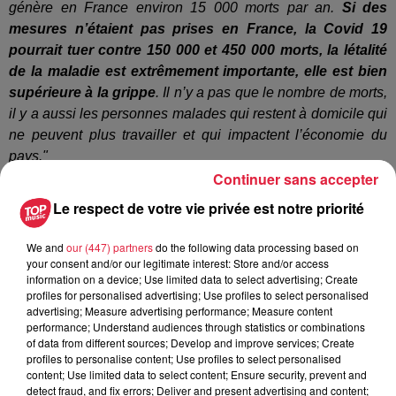
génère en France environ 15 000 morts par an.
Si des
mesures n’étaient pas prises en France, la Covid 19
pourrait tuer contre 150 000 et 450 000 morts, la létalité
de la maladie est extrêmement importante, elle est bien
supérieure à la grippe
. Il n’y a pas que le nombre de morts,
il y a aussi les personnes malades qui restent à domicile qui
ne peuvent plus travailler et qui impactent l’économie du
pays."
Continuer sans accepter
Retrouvez ci-dessous l'interview en intégralité du
Dr
Le respect de votre vie privée est notre priorité
Nicolas Lefebvre, chef du service des maladies
infectieuses du CHU de Strasbourg.
We and
our (447) partners
do the following data processing based on
your consent and/or our legitimate interest: Store and/or access
information on a device; Use limited data to select advertising; Create
profiles for personalised advertising; Use profiles to select personalised
advertising; Measure advertising performance; Measure content
performance; Understand audiences through statistics or combinations
Publié : 29 octobre 2020 à 13h28 - Modifié : 30 octobre 2025
of data from different sources; Develop and improve services; Create
profiles to personalise content; Use profiles to select personalised
à 16h48 Anne-Sophie Martin
content; Use limited data to select content; Ensure security, prevent and
detect fraud, and fix errors; Deliver and present advertising and content;