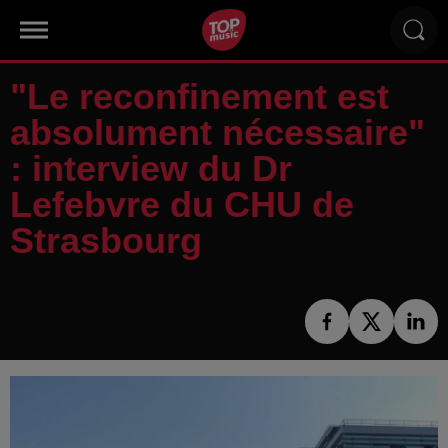
"Le reconfinement est
absolument nécessaire"
: interview du Dr
Lefebvre du CHU de
Strasbourg