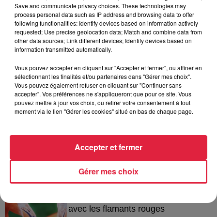
Save and communicate privacy choices. These technologies may
process personal data such as IP address and browsing data to offer
following functionalities: Identify devices based on information actively
A lire aussi
requested; Use precise geolocation data; Match and combine data from
other data sources; Link different devices; Identify devices based on
information transmitted automatically.
6 août 2026
Vous pouvez accepter en cliquant sur "Accepter et fermer", ou affiner en
À Hoerdt, de l’eau brune sort des
sélectionnant les finalités et/ou partenaires dans "Gérer mes choix".
robinets
Vous pouvez également refuser en cliquant sur "Continuer sans
accepter". Vos préférences ne s'appliqueront que pour ce site. Vous
pouvez mettre à jour vos choix, ou retirer votre consentement à tout
moment via le lien "Gérer les cookies" situé en bas de chaque page.
6 août 2026
Tags antisémites à Strasbourg :
Catherine Trautmann réagit
Accepter et fermer
Gérer mes choix
6 août 2026
Au zoo de Mulhouse : rencontre
avec les flamants rouges