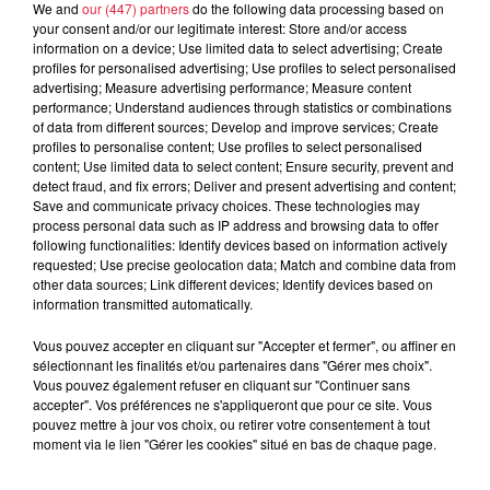
We and
our (447) partners
do the following data processing based on
your consent and/or our legitimate interest: Store and/or access
information on a device; Use limited data to select advertising; Create
profiles for personalised advertising; Use profiles to select personalised
advertising; Measure advertising performance; Measure content
performance; Understand audiences through statistics or combinations
Votre message
*
of data from different sources; Develop and improve services; Create
profiles to personalise content; Use profiles to select personalised
content; Use limited data to select content; Ensure security, prevent and
detect fraud, and fix errors; Deliver and present advertising and content;
Save and communicate privacy choices. These technologies may
process personal data such as IP address and browsing data to offer
following functionalities: Identify devices based on information actively
requested; Use precise geolocation data; Match and combine data from
other data sources; Link different devices; Identify devices based on
Fichier
information transmitted automatically.
Vous pouvez accepter en cliquant sur "Accepter et fermer", ou affiner en
sélectionnant les finalités et/ou partenaires dans "Gérer mes choix".
Vous pouvez également refuser en cliquant sur "Continuer sans
L'upload de fichier est limité à 2Mo pour les images et PDF et 5Mo pour
accepter". Vos préférences ne s'appliqueront que pour ce site. Vous
les audios.
pouvez mettre à jour vos choix, ou retirer votre consentement à tout
moment via le lien "Gérer les cookies" situé en bas de chaque page.