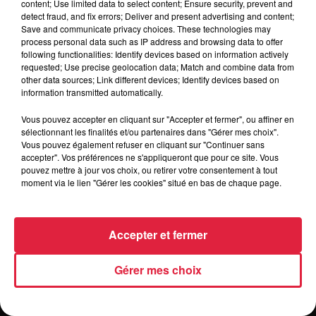
TRAQUEURS D'EMPLOI
CASTING
content; Use limited data to select content; Ensure security, prevent and
detect fraud, and fix errors; Deliver and present advertising and content;
Save and communicate privacy choices. These technologies may
JEUX
AGENDA
PODCASTS
process personal data such as IP address and browsing data to offer
following functionalities: Identify devices based on information actively
requested; Use precise geolocation data; Match and combine data from
HOROSCOPE
CLUBS PARTENAIRES
other data sources; Link different devices; Identify devices based on
information transmitted automatically.
CONTACT
Vous pouvez accepter en cliquant sur "Accepter et fermer", ou affiner en
sélectionnant les finalités et/ou partenaires dans "Gérer mes choix".
Vous pouvez également refuser en cliquant sur "Continuer sans
accepter". Vos préférences ne s'appliqueront que pour ce site. Vous
pouvez mettre à jour vos choix, ou retirer votre consentement à tout
moment via le lien "Gérer les cookies" situé en bas de chaque page.
Contactez-nous
Mentions légales
Gestion des cookies
Règlement des jeux
Accepter et fermer
Charte sur les données personnelles et cookies
Gérer mes choix
Plan du site