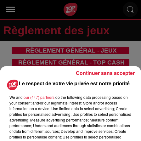
Règlement des jeux
RÈGLEMENT GÉNÉRAL - JEUX
RÈGLEMENT GÉNÉRAL - TOP CASH
Continuer sans accepter
RÈGLEMENT - DUEL DES CHAMPIONS
Le respect de votre vie privée est notre priorité
We and
our (447) partners
do the following data processing based on
your consent and/or our legitimate interest: Store and/or access
information on a device; Use limited data to select advertising; Create
profiles for personalised advertising; Use profiles to select personalised
advertising; Measure advertising performance; Measure content
RADIO
INFOS
performance; Understand audiences through statistics or combinations
of data from different sources; Develop and improve services; Create
profiles to personalise content; Use profiles to select personalised