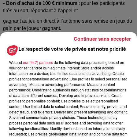
▪
Bon d’achat de 100 € minimum
: pour les participants
tirés au sort, répondant à l’appel et
gagnant au jeu en direct à l’antenne sans remise en jeux du
gain par le joueur gagnant.
Continuer sans accepter
Un ou deux tirages au sort par jour, du lundi au vendredi,
hors jours fériés et périodes de
Le respect de votre vie privée est notre priorité
vacances scolaires du 01/09/2025 au 31/12/2026.
We and
our (447) partners
do the following data processing based on
Le détail des lots sera annoncé à l’antenne et/ou sur le site
your consent and/or our legitimate interest: Store and/or access
information on a device; Use limited data to select advertising; Create
internet www.topmusic.fr.L'Organisatrice se réserve la
profiles for personalised advertising; Use profiles to select personalised
possibilité de remplacer les lots par des prix d'une valeur
advertising; Measure advertising performance; Measure content
performance; Understand audiences through statistics or combinations
équivalente, sans qu'aucune réclamation ne puisse être
of data from different sources; Develop and improve services; Create
formulée à cet égard.
profiles to personalise content; Use profiles to select personalised
content; Use limited data to select content; Ensure security, prevent and
Il est précisé que le Joueur désigné gagnant conformément
detect fraud, and fix errors; Deliver and present advertising and content;
au présent règlement sera la
Save and communicate privacy choices. These technologies may
process personal data such as IP address and browsing data to offer
personne titulaire du compte bancaire correspondant au
following functionalities: Identify devices based on information actively
requested; Use precise geolocation data; Match and combine data from
numéro de téléphone utilisé pour