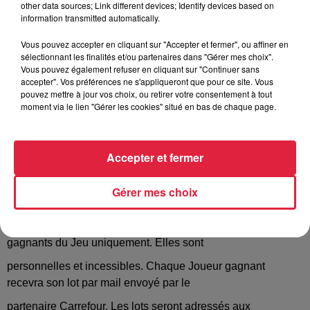
other data sources; Link different devices; Identify devices based on
information transmitted automatically.
participer au Jeu.
Les gagnants font élection de domicile à cette adresse. En
Vous pouvez accepter en cliquant sur "Accepter et fermer", ou affiner en
sélectionnant les finalités et/ou partenaires dans "Gérer mes choix".
outre, si un Joueur gagnant ne peut
Vous pouvez également refuser en cliquant sur "Continuer sans
accepter". Vos préférences ne s'appliqueront que pour ce site. Vous
être joint (coordonnées erronées, défaut de réponse), sa
pouvez mettre à jour vos choix, ou retirer votre consentement à tout
participation sera considérée comme
moment via le lien "Gérer les cookies" situé en bas de chaque page.
perdante, le lot sera remis en jeu.
Aucun changement (de date, de lots…) pour quelque raison
Accepter et fermer
que ce soit ne pourra être
proposé à l’Organisatrice. Les dotations ne pourront donc
Gérer mes choix
être ni échangées, ni reprises.
Les dotations seront mises à disposition auprès des
gagnants du Jeu uniquement. Elles sont
personnelles et incessibles. Chaque Joueur gagnant
recevra son lot par mail envoyé par le
partenaire Carrefour. Les lots seront adressés aux