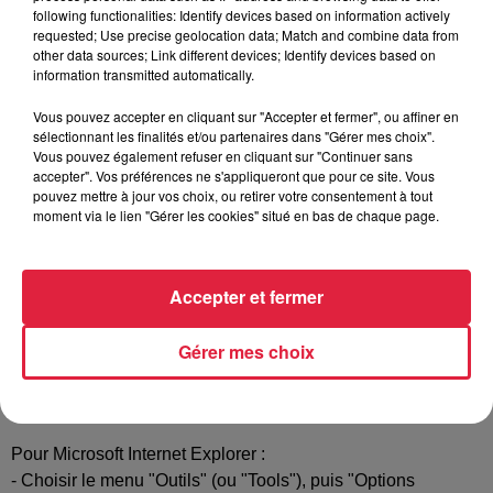
consultées, la date et l'heure de la consultation, etc.). Ces
following functionalities: Identify devices based on information actively
requested; Use precise geolocation data; Match and combine data from
informations sont lisibles lors de prochaines visites sur le
other data sources; Link different devices; Identify devices based on
site mais ne permettent pas d’identifier l’utilisateur.
information transmitted automatically.
L'utilisateur reconnaît être informé de cette pratique et
Vous pouvez accepter en cliquant sur "Accepter et fermer", ou affiner en
autorise TOP Music à y procéder. En tout état de cause TOP
sélectionnant les finalités et/ou partenaires dans "Gérer mes choix".
Vous pouvez également refuser en cliquant sur "Continuer sans
Music s'engage à ne jamais communiquer le contenu de ces
accepter". Vos préférences ne s'appliqueront que pour ce site. Vous
« Cookies » à des tierces personnes, sauf en cas de
pouvez mettre à jour vos choix, ou retirer votre consentement à tout
réquisition légale.
moment via le lien "Gérer les cookies" situé en bas de chaque page.
L’utilisateur peut s’opposer à l'enregistrement des Cookies
en paramétrant son navigateur de la manière suivante :
Accepter et fermer
Pour Mozilla Firefox :
- Choisir le menu "Outils " puis "Options"
Gérer mes choix
- Cliquer sur l'icône "Vie privée"
- Repérer le menu "Cookie" et sélectionnez les options qui
vous conviennent.
Pour Microsoft Internet Explorer :
- Choisir le menu "Outils" (ou "Tools"), puis "Options