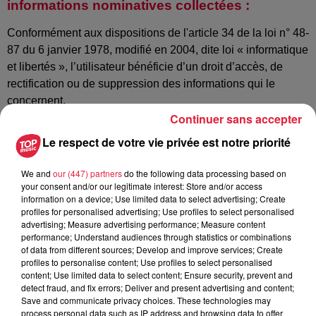
informations nominatives collectées :
Conformément aux dispositions de l'article 34 de la loi n° 48-
87 du 6 janvier 1978, modifié en 2004, dite loi « informatique
et libertés », l’utilisateur bénéficie d’un droit d’accès, de
rectification ou de suppression des informations qui le
concernent.
Continuer sans accepter
Pour exercer ce droit, l’utilisateur envoie à TOP Music :
Le respect de votre vie privée est notre priorité
- un courrier électronique à l’adresse topmusic@topmusic.fr,
- un courrier à l’adresse SIEGE SOCIAL en indiquant son
We and
our (447) partners
do the following data processing based on
nom, prénom, adresse et mail.
your consent and/or our legitimate interest: Store and/or access
information on a device; Use limited data to select advertising; Create
La modification interviendra dans des délais raisonnables à
profiles for personalised advertising; Use profiles to select personalised
compter de la réception de la demande de l'utilisateur.
advertising; Measure advertising performance; Measure content
performance; Understand audiences through statistics or combinations
of data from different sources; Develop and improve services; Create
profiles to personalise content; Use profiles to select personalised
Cookies :
content; Use limited data to select content; Ensure security, prevent and
detect fraud, and fix errors; Deliver and present advertising and content;
Un cookie stocke des informations relatives à la navigation
Save and communicate privacy choices. These technologies may
de l’utilisateur sur le site (les pages que vous avez
process personal data such as IP address and browsing data to offer