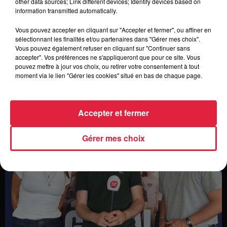
other data sources; Link different devices; Identify devices based on
C Votre Emploi : 40 postes chez Allianz
information transmitted automatically.
Vous pouvez accepter en cliquant sur "Accepter et fermer", ou affiner en
sélectionnant les finalités et/ou partenaires dans "Gérer mes choix".
Vous pouvez également refuser en cliquant sur "Continuer sans
Sur la planète people
Voir plus
accepter". Vos préférences ne s'appliqueront que pour ce site. Vous
pouvez mettre à jour vos choix, ou retirer votre consentement à tout
moment via le lien "Gérer les cookies" situé en bas de chaque page.
Accepter et fermer
Gérer mes choix