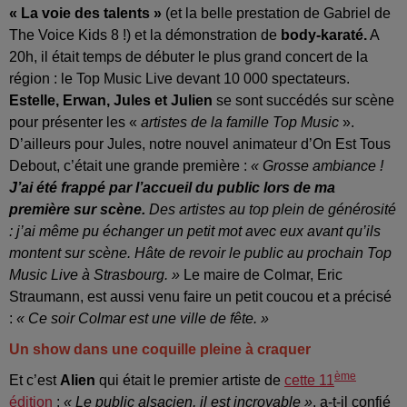
« La voie des talents »
(et la belle prestation de Gabriel de
The Voice Kids 8 !) et la démonstration de
body-karaté.
A
20h, il était temps de débuter le plus grand concert de la
région : le Top Music Live devant 10 000 spectateurs.
Estelle, Erwan, Jules et Julien
se sont succédés sur scène
pour présenter les «
artistes de la famille Top Music
».
D’ailleurs pour Jules, notre nouvel animateur d’On Est Tous
Debout, c’était une grande première :
« Grosse ambiance !
J’ai été frappé par l’accueil du public lors de ma
première sur scène.
Des artistes au top plein de générosité
: j’ai même pu échanger un petit mot avec eux avant qu’ils
montent sur scène. Hâte de revoir le public au prochain Top
Music Live à Strasbourg. »
Le maire de Colmar, Eric
Straumann, est aussi venu faire un petit coucou et a précisé
:
« Ce soir Colmar est une ville de fête. »
Un show dans une coquille pleine à craquer
ème
Et c’est
Alien
qui était le premier artiste de
cette 11
édition
:
« Le public alsacien, il est incroyable »
, a-t-il confié