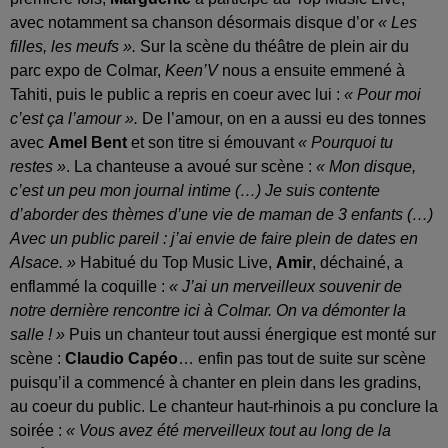
avec notamment sa chanson désormais disque d’or
« Les
filles, les meufs ».
Sur la scène du théâtre de plein air du
parc expo de Colmar,
Keen’V
nous a ensuite emmené à
Tahiti, puis le public a repris en coeur avec lui :
« Pour moi
c’est ça l’amour ».
De l’amour, on en a aussi eu des tonnes
avec
Amel Bent
et son titre si émouvant
« Pourquoi tu
restes »
. La chanteuse a avoué sur scène :
« Mon disque,
c’est un peu mon journal intime (…) Je suis contente
d’aborder des thèmes d’une vie de maman de 3 enfants (…)
Avec un public pareil : j’ai envie de faire plein de dates en
Alsace. »
Habitué du Top Music Live,
Amir
, déchainé, a
enflammé la coquille :
« J’ai un merveilleux souvenir de
notre dernière rencontre ici à Colmar. On va démonter la
salle ! »
Puis un chanteur tout aussi énergique est monté sur
scène :
Claudio Capéo
… enfin pas tout de suite sur scène
puisqu’il a commencé à chanter en plein dans les gradins,
au coeur du public. Le chanteur haut-rhinois a pu conclure la
soirée :
« Vous avez été merveilleux tout au long de la