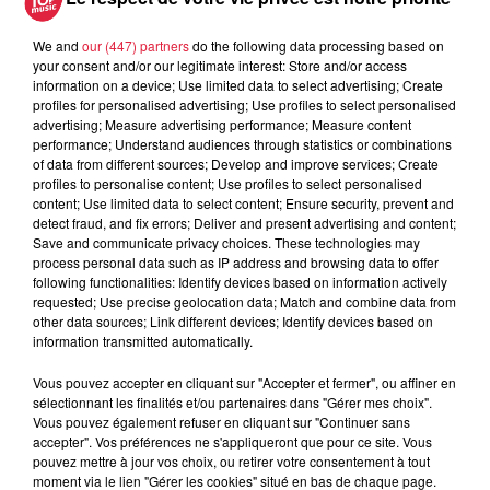
A lire aussi
We and
our (447) partners
do the following data processing based on
your consent and/or our legitimate interest: Store and/or access
information on a device; Use limited data to select advertising; Create
profiles for personalised advertising; Use profiles to select personalised
6 août 2026
advertising; Measure advertising performance; Measure content
À Hoerdt, de l’eau brune sort des
performance; Understand audiences through statistics or combinations
robinets
of data from different sources; Develop and improve services; Create
profiles to personalise content; Use profiles to select personalised
content; Use limited data to select content; Ensure security, prevent and
detect fraud, and fix errors; Deliver and present advertising and content;
Save and communicate privacy choices. These technologies may
6 août 2026
process personal data such as IP address and browsing data to offer
Tags antisémites à Strasbourg :
following functionalities: Identify devices based on information actively
Catherine Trautmann réagit
requested; Use precise geolocation data; Match and combine data from
other data sources; Link different devices; Identify devices based on
information transmitted automatically.
Vous pouvez accepter en cliquant sur "Accepter et fermer", ou affiner en
6 août 2026
sélectionnant les finalités et/ou partenaires dans "Gérer mes choix".
Au zoo de Mulhouse : rencontre
Vous pouvez également refuser en cliquant sur "Continuer sans
avec les flamants rouges
accepter". Vos préférences ne s'appliqueront que pour ce site. Vous
pouvez mettre à jour vos choix, ou retirer votre consentement à tout
moment via le lien "Gérer les cookies" situé en bas de chaque page.