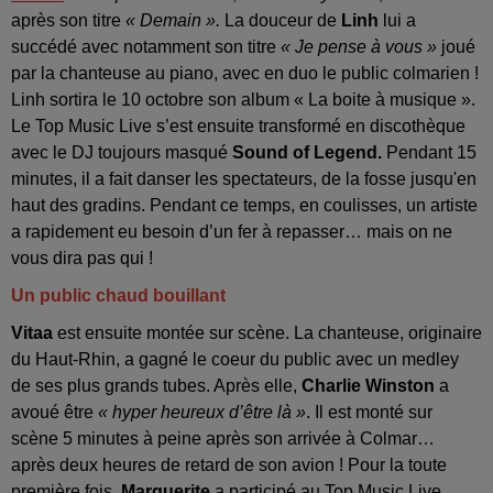
après son titre
« Demain ».
La douceur de
Linh
lui a
succédé avec notamment son titre
« Je pense à vous »
joué
par la chanteuse au piano, avec en duo le public colmarien !
Linh sortira le 10 octobre son album « La boite à musique ».
Le Top Music Live s’est ensuite transformé en discothèque
avec le DJ toujours masqué
Sound of Legend.
Pendant 15
minutes, il a fait danser les spectateurs, de la fosse jusqu'en
haut des gradins. Pendant ce temps, en coulisses, un artiste
a rapidement eu besoin d’un fer à repasser… mais on ne
vous dira pas qui !
Un public chaud bouillant
Vitaa
est ensuite montée sur scène. La chanteuse, originaire
du Haut-Rhin, a gagné le coeur du public avec un medley
de ses plus grands tubes. Après elle,
Charlie Winston
a
avoué être
« hyper heureux d’être là »
. Il est monté sur
scène 5 minutes à peine après son arrivée à Colmar…
après deux heures de retard de son avion ! Pour la toute
première fois,
Marguerite
a participé au Top Music Live,