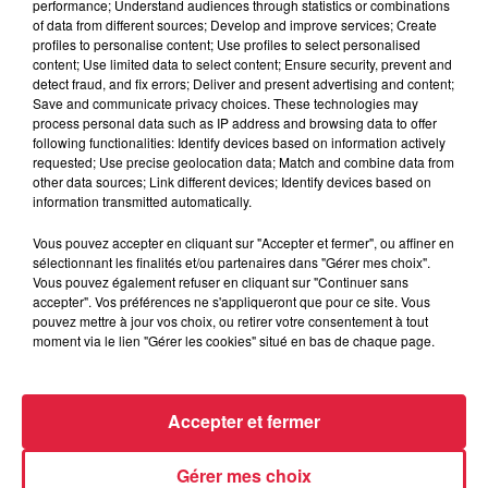
performance; Understand audiences through statistics or combinations
of data from different sources; Develop and improve services; Create
Règlements
profiles to personalise content; Use profiles to select personalised
content; Use limited data to select content; Ensure security, prevent and
Agenda
detect fraud, and fix errors; Deliver and present advertising and content;
Save and communicate privacy choices. These technologies may
Podcasts
process personal data such as IP address and browsing data to offer
following functionalities: Identify devices based on information actively
requested; Use precise geolocation data; Match and combine data from
Les originaux
other data sources; Link different devices; Identify devices based on
information transmitted automatically.
Les replays
Vous pouvez accepter en cliquant sur "Accepter et fermer", ou affiner en
Pour vos marques
sélectionnant les finalités et/ou partenaires dans "Gérer mes choix".
Vous pouvez également refuser en cliquant sur "Continuer sans
Horoscope
accepter". Vos préférences ne s'appliqueront que pour ce site. Vous
pouvez mettre à jour vos choix, ou retirer votre consentement à tout
Clubs partenaires
moment via le lien "Gérer les cookies" situé en bas de chaque page.
CONTACT
Accepter et fermer
Gérer mes choix