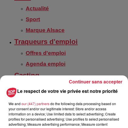
Actualité
Sport
Marque Alsace
Traqueurs d'emploi
Offres d'emploi
Agenda emploi
Casting
Continuer sans accepter
Casting Foire Européenne de
Le respect de votre vie privée est notre priorité
Strasbourg 2026
Jeux
We and
our (447) partners
do the following data processing based on
your consent and/or our legitimate interest: Store and/or access
information on a device; Use limited data to select advertising; Create
Nos jeux
profiles for personalised advertising; Use profiles to select personalised
advertising; Measure advertising performance; Measure content
FAQ