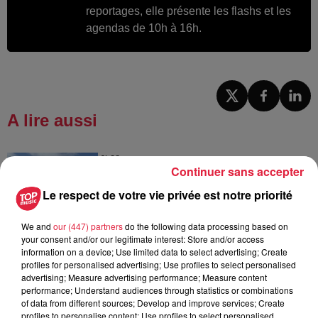
reportages, elle présente les flashs et les
agendas de 10h à 16h.
A lire aussi
6h38
Continuer sans accepter
Les sentiers poussettes de la Vallée
de Villé
Le respect de votre vie privée est notre priorité
We and
our (447) partners
do the following data processing based on
your consent and/or our legitimate interest: Store and/or access
information on a device; Use limited data to select advertising; Create
6 août 2026
profiles for personalised advertising; Use profiles to select personalised
À Hoerdt, de l’eau brune sort des
advertising; Measure advertising performance; Measure content
robinets
performance; Understand audiences through statistics or combinations
of data from different sources; Develop and improve services; Create
profiles to personalise content; Use profiles to select personalised