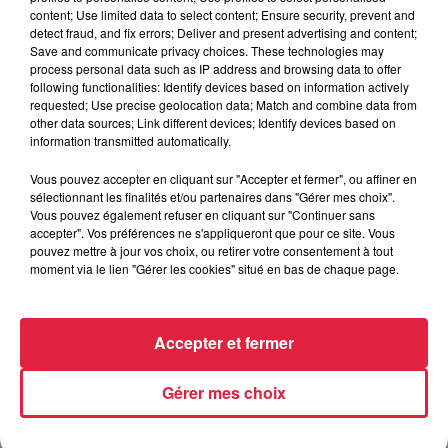
content; Use limited data to select content; Ensure security, prevent and
detect fraud, and fix errors; Deliver and present advertising and content;
6 août 2026
Save and communicate privacy choices. These technologies may
Tags antisémites à Strasbourg :
process personal data such as IP address and browsing data to offer
Catherine Trautmann réagit
following functionalities: Identify devices based on information actively
requested; Use precise geolocation data; Match and combine data from
other data sources; Link different devices; Identify devices based on
information transmitted automatically.
Vous pouvez accepter en cliquant sur "Accepter et fermer", ou affiner en
sélectionnant les finalités et/ou partenaires dans "Gérer mes choix".
Vous pouvez également refuser en cliquant sur "Continuer sans
À découvrir également
accepter". Vos préférences ne s'appliqueront que pour ce site. Vous
pouvez mettre à jour vos choix, ou retirer votre consentement à tout
moment via le lien "Gérer les cookies" situé en bas de chaque page.
Accepter et fermer
Gérer mes choix