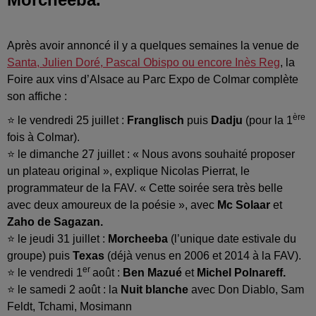
Après avoir annoncé il y a quelques semaines la venue de
Santa, Julien Doré, Pascal Obispo ou encore Inès Reg
, la
Foire aux vins d’Alsace au Parc Expo de Colmar complète
son affiche :
ère
⭐ le vendredi 25 juillet :
Franglisch
puis
Dadju
(pour la 1
fois à Colmar).
⭐ le dimanche 27 juillet : « Nous avons souhaité proposer
un plateau original », explique Nicolas Pierrat, le
programmateur de la FAV. « Cette soirée sera très belle
avec deux amoureux de la poésie », avec
Mc Solaar
et
Zaho de Sagazan.
⭐ le jeudi 31 juillet :
Morcheeba
(l’unique date estivale du
groupe) puis
Texas
(déjà venus en 2006 et 2014 à la FAV).
er
⭐ le vendredi 1
août :
Ben Mazué
et
Michel Polnareff.
⭐ le samedi 2 août : la
Nuit blanche
avec Don Diablo, Sam
Feldt, Tchami, Mosimann