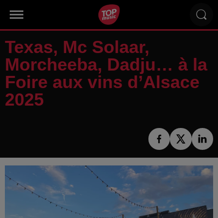
Texas, Mc Solaar,
Morcheeba, Dadju… à la
Foire aux vins d’Alsace
2025