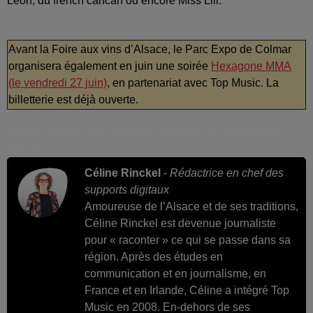
Leon, du french cancan ou encore Miss Lili.
Avant la Foire aux vins d’Alsace, le Parc Expo de Colmar
organisera également en juin une soirée
Hexagone MMA
(le vendredi 27 juin)
, en partenariat avec Top Music. La
billetterie est déjà ouverte.
Publié : 8 avril 2025 à 11h44 - Modifié : 13 avril 2025 à
20h58
Céline Rinckel
-
Rédactrice en chef des
supports digitaux
Amoureuse de l’Alsace et de ses traditions,
Céline Rinckel est devenue journaliste
pour « raconter » ce qui se passe dans sa
région. Après des études en
communication et en journalisme, en
France et en Irlande, Céline a intégré Top
Music en 2008. En-dehors de ses