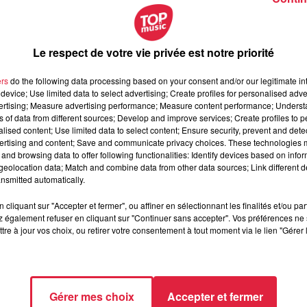
 pensez bien, le parc d’attractions allemand ne va pas faire les
di 22 mars 2025
. On nous promet de nouveaux spectacles,
un
Le respect de votre vie privée est notre priorité
 sur les mascottes du parc
, et bien d’autres surprises…
ers
do the following data processing based on your consent and/or our legitimate int
device; Use limited data to select advertising; Create profiles for personalised adver
ème
té. On connait déjà les dates pour
Décibulles
: la 31
édition
vertising; Measure advertising performance; Measure content performance; Unders
ns of data from different sources; Develop and improve services; Create profiles to 
allée de Villé. Pour la programmation, il va falloir encore patient
alised content; Use limited data to select content; Ensure security, prevent and detect
DJ Snake, Clara Luciani, Damso, Last Train
entre le 3 et 6 juil
ertising and content; Save and communicate privacy choices. These technologies
025 en Alsace,
notamment au Zénith de Strasbourg :
Indochine
and browsing data to offer following functionalities: Identify devices based on infor
eolocation data; Match and combine data from other data sources; Link different de
ierre Garnier
(24 mai) ou encore
Helena
(19 novembre).
nsmitted automatically.
cliquant sur "Accepter et fermer", ou affiner en sélectionnant les finalités et/ou pa
en Alsace. On pense déjà
au NL Contest
, une compétition de
 également refuser en cliquant sur "Continuer sans accepter". Vos préférences ne 
tre à jour vos choix, ou retirer votre consentement à tout moment via le lien "Gérer 
i avec Top Music.
La soirée Hexagone MMA
revient elle aussi 
combats de professionnels. Il y aura aussi
un gala de catch le
les Internationaux de tennis de Strasbourg auront lieu du 17 au 
Gérer mes choix
Accepter et fermer
ncés pour 2025 en Alsace. On vous en parlera au fil du temps