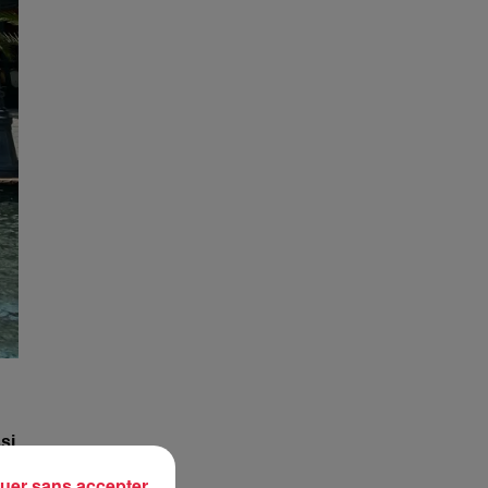
si
uer sans accepter