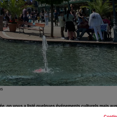
ns
née, on vous a listé quelques événements culturels mais aus
Contin