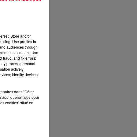
e
erest: Store and/or
tising; Use profiles to
tand audiences through
personalise content; Use
er
 fraud, and fix errors;
let
 may process personal
mation actively
vices; Identify devices
rtenaires dans "Gérer
s'appliqueront que pour
les cookies" situé en
au
24