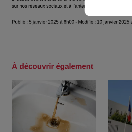
sur nos réseaux sociaux et à l’antenne !
Publié : 5 janvier 2025 à 6h00 - Modifié : 10 janvier 202
À découvrir également