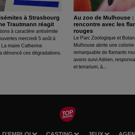
isémites à Strasbourg
Au zoo de Mulhouse :
ine Trautmann réagit
rencontre avec les fl
rouges
tions à caractère antisémite
Le Parc Zoologique et Botan
ouvertes mercredi 5 août à
Mulhouse abrite une colonie
 La maire Catherine
remarquable de flamants ro
a dénoncé ces dégradations.
avons suivi Adrien, respons
et terrarium, à...
 D'EMPLOI
CASTING
JEUX
AGE