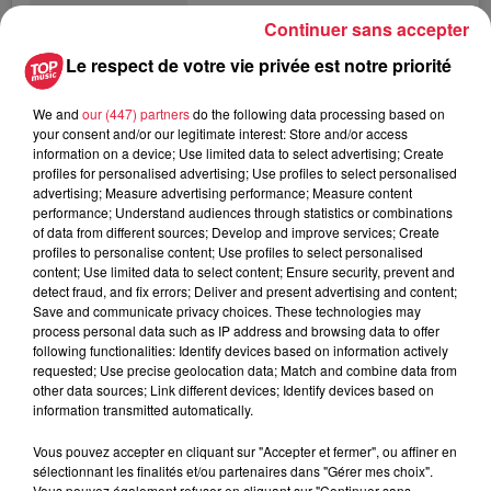
Continuer sans accepter
Une publication partagée par Top Music (@topmusicfrance)
Le respect de votre vie privée est notre priorité
We and
our (447) partners
do the following data processing based on
your consent and/or our legitimate interest: Store and/or access
A lire aussi
information on a device; Use limited data to select advertising; Create
profiles for personalised advertising; Use profiles to select personalised
advertising; Measure advertising performance; Measure content
performance; Understand audiences through statistics or combinations
12h23
of data from different sources; Develop and improve services; Create
Les dernières infos sur la venue du
profiles to personalise content; Use profiles to select personalised
pape à Metz en septembre
content; Use limited data to select content; Ensure security, prevent and
detect fraud, and fix errors; Deliver and present advertising and content;
Save and communicate privacy choices. These technologies may
process personal data such as IP address and browsing data to offer
following functionalities: Identify devices based on information actively
5 août 2026
requested; Use precise geolocation data; Match and combine data from
Europa-Park : des précisons sur
other data sources; Link different devices; Identify devices based on
l’après Euro-Mir
information transmitted automatically.
Vous pouvez accepter en cliquant sur "Accepter et fermer", ou affiner en
sélectionnant les finalités et/ou partenaires dans "Gérer mes choix".
Vous pouvez également refuser en cliquant sur "Continuer sans