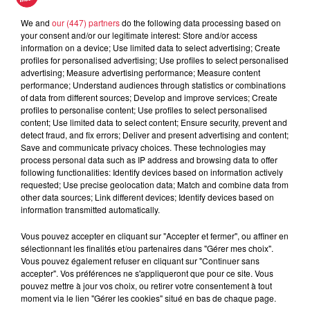
We and
our (447) partners
do the following data processing based on
Tarif
Gratuit
your consent and/or our legitimate interest: Store and/or access
information on a device; Use limited data to select advertising; Create
profiles for personalised advertising; Use profiles to select personalised
advertising; Measure advertising performance; Measure content
performance; Understand audiences through statistics or combinations
Bach to the future L'art de la fugue revisité Samedi 2
of data from different sources; Develop and improve services; Create
novembre à 20h30 Église protestante du Temple Neuf de
profiles to personalise content; Use profiles to select personalised
Strasbourg Source d'inspiration inépuisable énigme
content; Use limited data to select content; Ensure security, prevent and
detect fraud, and fix errors; Deliver and present advertising and content;
éternelle mathématique musicale l'Art de la Fugue de Jean-
Save and communicate privacy choices. These technologies may
Sébastien Bach ne cesse d'intriguer et de passionner.
process personal data such as IP address and browsing data to offer
Commencé probablement en 1740 Bach y travaillera jusqu'à
following functionalities: Identify devices based on information actively
requested; Use precise geolocation data; Match and combine data from
sa mort dix ans plus tard la laissant aux générations futures
other data sources; Link different devices; Identify devices based on
comme un testament inachevé. Le festival A C-urs Battants
information transmitted automatically.
vous propose de (re)-découvrir l'Art de la Fugue revisité par
des instruments inventés bien après la mort du compositeur
Vous pouvez accepter en cliquant sur "Accepter et fermer", ou affiner en
sélectionnant les finalités et/ou partenaires dans "Gérer mes choix".
ondes Martenot marimba harpe classique Beatbox et
Vous pouvez également refuser en cliquant sur "Continuer sans
musique assistée par ordinateur se succèderont se mêleront
accepter". Vos préférences ne s'appliqueront que pour ce site. Vous
pour offrir à l'auditeur une écoute nouvelle. Un clavecin tout
pouvez mettre à jour vos choix, ou retirer votre consentement à tout
moment via le lien "Gérer les cookies" situé en bas de chaque page.
de même fera entendre sa voix tel un retour aux sources.