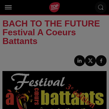
BACH TO THE FUTURE
Festival A Coeurs
Battants