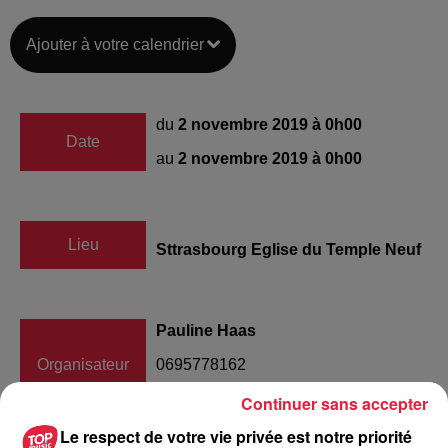
Ajouter à votre calendrier
du
2 novembre 2019 à 0h00
Date
au
2 novembre 2019 à 0h00
Lieu
Sttrasbourg Eglise du Temple Neuf
Pauline Haas
Organisateur
0695778162
paulineharpe@gmail.com
Continuer sans accepter
Le respect de votre vie privée est notre priorité