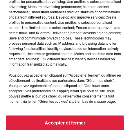
profiles for personalised advertising; Use profiles to select personalised
advertising; Measure advertising performance; Measure content
performance; Understand audiences through statistics or combinations
of data from different sources; Develop and improve services; Create
profiles to personalise content; Use profiles to select personalised
content; Use limited data to select content; Ensure security, prevent and
detect fraud, and fix errors; Deliver and present advertising and content;
Save and communicate privacy choices. These technologies may
process personal data such as IP address and browsing data to offer
following functionalities: Identify devices based on information actively
requested; Use precise geolocation data; Match and combine data from
other data sources; Link different devices; Identify devices based on
information transmitted automatically.
Vous pouvez accepter en cliquant sur "Accepter et fermer", ou affiner en
sélectionnant les finalités et/ou partenaires dans "Gérer mes choix".
Vous pouvez également refuser en cliquant sur "Continuer sans
À Hoerdt, de l’eau brune sort des robinets
accepter". Vos préférences ne s'appliqueront que pour ce site. Vous
pouvez mettre à jour vos choix, ou retirer votre consentement à tout
Depuis plusieurs jours, des habitants de Hoerdt ont vu de
moment via le lien "Gérer les cookies" situé en bas de chaque page.
l’eau brune s’écouler de leurs robinets. Face aux
nombreuses interrogations, la municipalité a pris...
Accepter et fermer