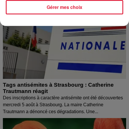
Gérer mes choix
Tags antisémites à Strasbourg : Catherine
Trautmann réagit
Des inscriptions à caractère antisémite ont été découvertes
mercredi 5 août à Strasbourg. La maire Catherine
Trautmann a dénoncé ces dégradations. Une...