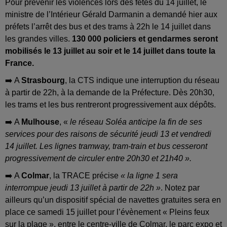
Pour prévenir les violences lors des fêtes du 14 juillet, le
ministre de l’Intérieur Gérald Darmanin a demandé hier aux
préfets l’arrêt des bus et des trams à 22h le 14 juillet dans
les grandes villes.
130 000 policiers et gendarmes seront
mobilisés le 13 juillet au soir et le 14 juillet dans toute la
France.
➡️ A
Strasbourg
, la CTS indique une interruption du réseau
à partir de 22h, à la demande de la Préfecture. Dès 20h30,
les trams et les bus rentreront progressivement aux dépôts.
➡️ A
Mulhouse
, «
le réseau Soléa anticipe la fin de ses
services pour des raisons de sécurité jeudi 13 et vendredi
14 juillet. Les lignes tramway, tram-train et bus cesseront
progressivement de circuler entre 20h30 et 21h40 ».
➡️ A
Colmar
, la TRACE précise
« la ligne 1 sera
interrompue jeudi 13 juillet à partir de 22h »
. Notez par
ailleurs qu’un dispositif spécial de navettes gratuites sera en
place ce samedi 15 juillet pour l’évènement « Pleins feux
sur la plage », entre le centre-ville de Colmar, le parc expo et