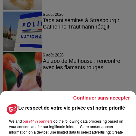
6 août 2026
Tags antisémites à Strasbourg :
Catherine Trautmann réagit
6 août 2026
Au zoo de Mulhouse : rencontre
avec les flamants rouges
Continuer sans accepter
Le respect de votre vie privée est notre priorité
À découvrir également
We and
our (447) partners
do the following data processing based on
your consent and/or our legitimate interest: Store and/or access
information on a device; Use limited data to select advertising; Create