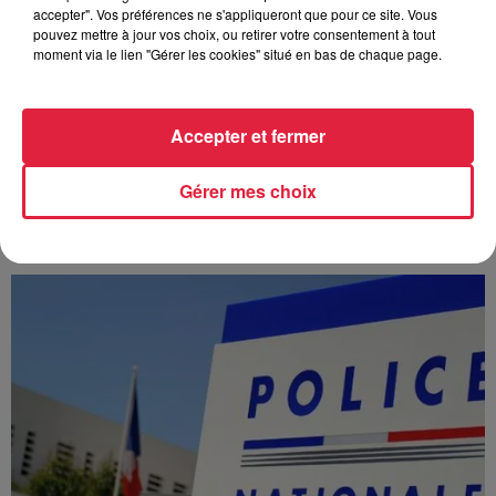
accepter". Vos préférences ne s'appliqueront que pour ce site. Vous
pouvez mettre à jour vos choix, ou retirer votre consentement à tout
moment via le lien "Gérer les cookies" situé en bas de chaque page.
Accepter et fermer
À Hoerdt, de l’eau brune sort des robinets
Gérer mes choix
Depuis plusieurs jours, des habitants de Hoerdt ont vu de
l’eau brune s’écouler de leurs robinets. Face aux
nombreuses interrogations, la municipalité a pris...