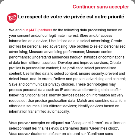
Continuer sans accepter
6 août 2026
Au zoo de Mulhouse : rencontre
Le respect de votre vie privée est notre priorité
avec les flamants rouges
We and
our (447) partners
do the following data processing based on
your consent and/or our legitimate interest: Store and/or access
information on a device; Use limited data to select advertising; Create
profiles for personalised advertising; Use profiles to select personalised
advertising; Measure advertising performance; Measure content
performance; Understand audiences through statistics or combinations
of data from different sources; Develop and improve services; Create
À découvrir également
profiles to personalise content; Use profiles to select personalised
content; Use limited data to select content; Ensure security, prevent and
detect fraud, and fix errors; Deliver and present advertising and content;
Save and communicate privacy choices. These technologies may
process personal data such as IP address and browsing data to offer
following functionalities: Identify devices based on information actively
requested; Use precise geolocation data; Match and combine data from
other data sources; Link different devices; Identify devices based on
information transmitted automatically.
Vous pouvez accepter en cliquant sur "Accepter et fermer", ou affiner en
sélectionnant les finalités et/ou partenaires dans "Gérer mes choix".
Vous pouvez également refuser en cliquant sur "Continuer sans