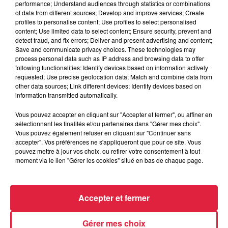
performance; Understand audiences through statistics or combinations
of data from different sources; Develop and improve services; Create
profiles to personalise content; Use profiles to select personalised
content; Use limited data to select content; Ensure security, prevent and
detect fraud, and fix errors; Deliver and present advertising and content;
Save and communicate privacy choices. These technologies may
process personal data such as IP address and browsing data to offer
following functionalities: Identify devices based on information actively
Une publication partagée par Top Music (@topmusicfrance)
requested; Use precise geolocation data; Match and combine data from
other data sources; Link different devices; Identify devices based on
information transmitted automatically.
Vous pouvez accepter en cliquant sur "Accepter et fermer", ou affiner en
A lire aussi
sélectionnant les finalités et/ou partenaires dans "Gérer mes choix".
Vous pouvez également refuser en cliquant sur "Continuer sans
accepter". Vos préférences ne s'appliqueront que pour ce site. Vous
6 août 2026
pouvez mettre à jour vos choix, ou retirer votre consentement à tout
À Hoerdt, de l’eau brune sort des
moment via le lien "Gérer les cookies" situé en bas de chaque page.
robinets
Accepter et fermer
6 août 2026
Gérer mes choix
Tags antisémites à Strasbourg :