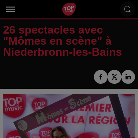
26 spectacles avec
"Mômes en scène" à
Niederbronn-les-Bains