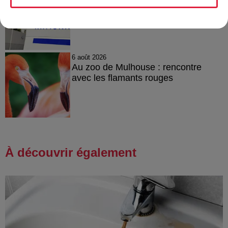
Catherine Trautmann réagit
6 août 2026
Au zoo de Mulhouse : rencontre
avec les flamants rouges
À découvrir également