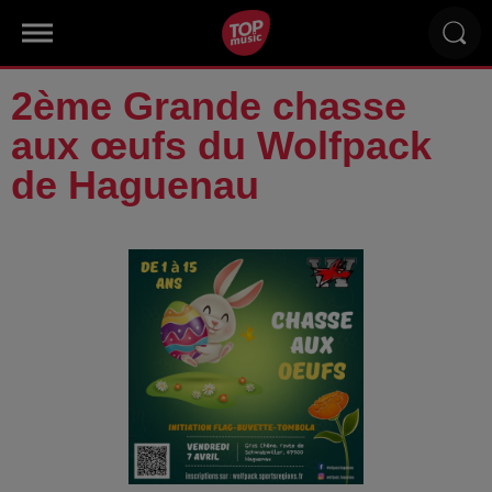
2ème Grande chasse
aux œufs du Wolfpack
de Haguenau