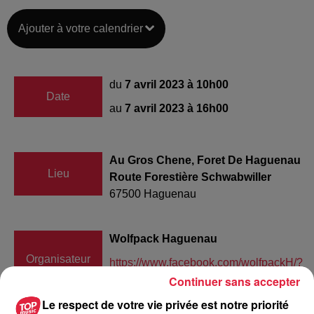
Ajouter à votre calendrier
du
7 avril 2023 à 10h00
Date
au
7 avril 2023 à 16h00
Au Gros Chene, Foret De Haguenau
Lieu
Route Forestière Schwabwiller
67500
Haguenau
Wolfpack Haguenau
Organisateur
https://www.facebook.com/wolfpackH/?
Continuer sans accepter
locale=fr_FR
Le respect de votre vie privée est notre priorité