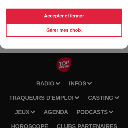
Cette année nous aurons en plus pour les catégories de 4 à
6 ans la possibilité de pouvoir le faire en forêt, merci de faire
Accepter et fermer
votre choix lors de votre inscription.
Gérer mes choix
RADIO
INFOS
TRAQUEURS D'EMPLOI
CASTING
JEUX
AGENDA
PODCASTS
HOROSCOPE
CLUBS PARTENAIRES