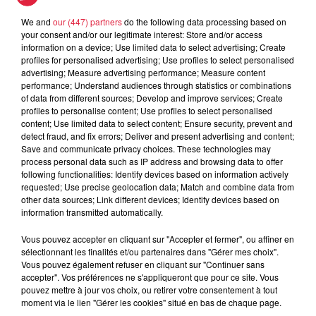
We and
our (447) partners
do the following data processing based on
Tarif
Payant
your consent and/or our legitimate interest: Store and/or access
information on a device; Use limited data to select advertising; Create
profiles for personalised advertising; Use profiles to select personalised
advertising; Measure advertising performance; Measure content
performance; Understand audiences through statistics or combinations
Le club sportif de Football Américain et Flag
of data from different sources; Develop and improve services; Create
Football de Haguenau, organise sa deuxième
profiles to personalise content; Use profiles to select personalised
content; Use limited data to select content; Ensure security, prevent and
journée de chasse aux œufs.
detect fraud, and fix errors; Deliver and present advertising and content;
Save and communicate privacy choices. These technologies may
Celle-ci se déroulera au Gros Chêne, Route de
process personal data such as IP address and browsing data to offer
Schwabwiller, 67500 Haguenau
following functionalities: Identify devices based on information actively
requested; Use precise geolocation data; Match and combine data from
J’emmène mes parents à la chasse
other data sources; Link different devices; Identify devices based on
GRANDE CHASSE AUX OEUFS
information transmitted automatically.
VENDREDI 7 Avril 2023
Vous pouvez accepter en cliquant sur "Accepter et fermer", ou affiner en
Ouvert à tous les enfants âgés de 1 à 15ans
sélectionnant les finalités et/ou partenaires dans "Gérer mes choix".
Inscription: 5€ pour les enfants de 1 à 2 ans de 2021 - 2022
Vous pouvez également refuser en cliquant sur "Continuer sans
accepter". Vos préférences ne s'appliqueront que pour ce site. Vous
7€ pour les enfants de 3 à 6 ans de 2020 - 2017
pouvez mettre à jour vos choix, ou retirer votre consentement à tout
Et de 9€ pour les enfants de 7 à 15 ans 2016 - 2008
moment via le lien "Gérer les cookies" situé en bas de chaque page.