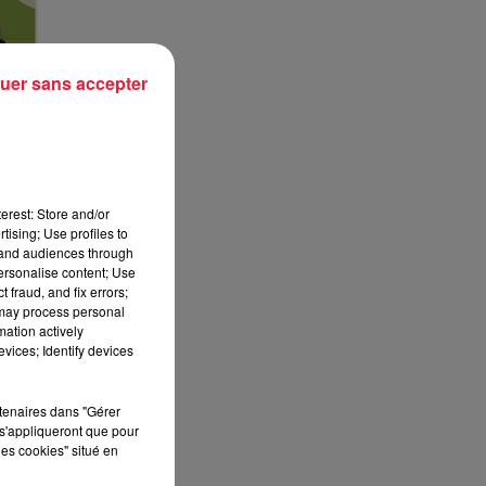
uer sans accepter
erest: Store and/or
tising; Use profiles to
tand audiences through
personalise content; Use
 fraud, and fix errors;
 may process personal
mation actively
vices; Identify devices
rtenaires dans "Gérer
s'appliqueront que pour
les cookies" situé en