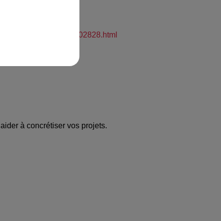
rg-Ackerland-Pays-Zorn-02828.html
aider à concrétiser vos projets.