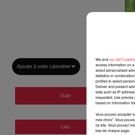
We and
our (447) partn
access information on a 
Ajouter à votre calendrier
select personalised ad
statistics or combinatio
profiles to select person
Deliver and present adv
du
10 
data such as IP address 
Date
requested; Use precise g
au
11 
based on information tra
Vous pouvez accepter en 
mes choix". Vous pouvez
Salle d
ce site. Vous pouvez met
Lieu
bas de chaque page.
67117