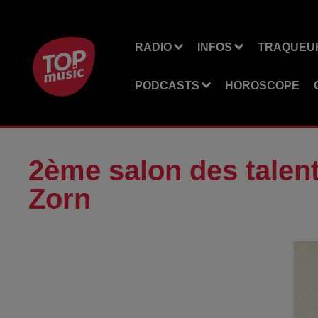
RADIO
INFOS
TRAQUEUR
PODCASTS
HOROSCOPE
2ème salon des talen
Zorn