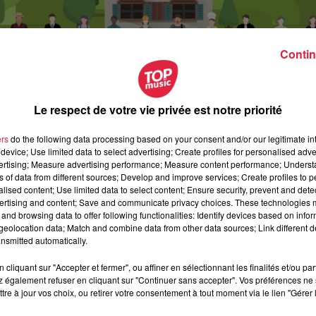
Contin
Le respect de votre vie privée est notre priorité
ers
do the following data processing based on your consent and/or our legitimate int
device; Use limited data to select advertising; Create profiles for personalised adver
vertising; Measure advertising performance; Measure content performance; Unders
ns of data from different sources; Develop and improve services; Create profiles to 
alised content; Use limited data to select content; Ensure security, prevent and detect
ertising and content; Save and communicate privacy choices. These technologies
novembre 2024 à 14h00
and browsing data to offer following functionalities: Identify devices based on infor
eolocation data; Match and combine data from other data sources; Link different de
novembre 2024 à 17h00
nsmitted automatically.
cliquant sur "Accepter et fermer", ou affiner en sélectionnant les finalités et/ou pa
 également refuser en cliquant sur "Continuer sans accepter". Vos préférences ne 
e l'Union
tre à jour vos choix, ou retirer votre consentement à tout moment via le lien "Gérer 
Furdenheim