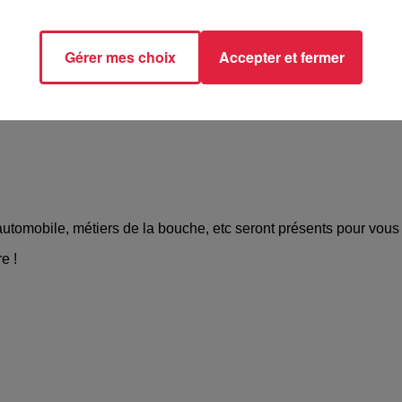
Gérer mes choix
Accepter et fermer
/www.kochersberg.fr/Actualites/Vivre/Salon-Talents-Kochersbe
automobile, métiers de la bouche, etc seront présents pour vous 
e !