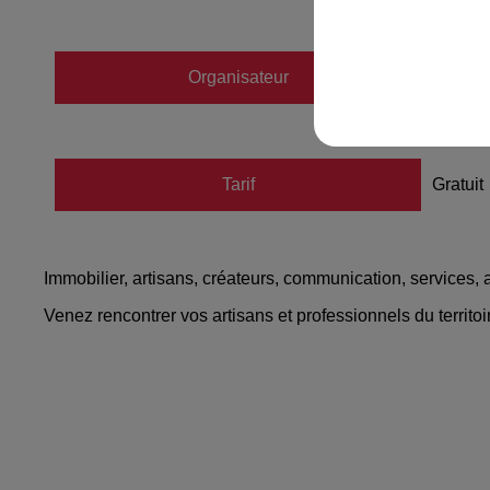
Organisateur
https:/
Tarif
Gratuit
Immobilier, artisans, créateurs, communication, services, 
Venez rencontrer vos artisans et professionnels du territoir