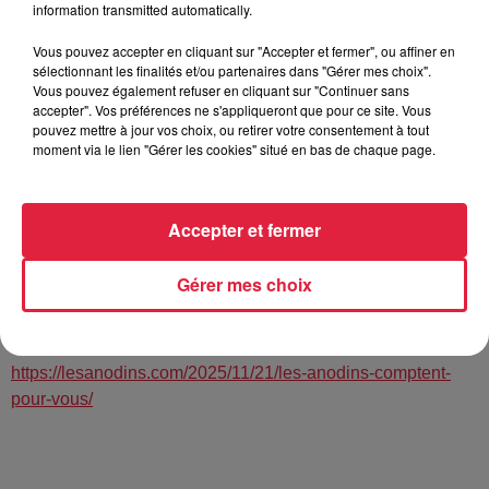
Les Anodins tiendront-ils le public en haleine durant 4 500
information transmitted automatically.
secondes ?
Vous pouvez accepter en cliquant sur "Accepter et fermer", ou affiner en
Vous le saurez dans 3… 2… A… nodins !
sélectionnant les finalités et/ou partenaires dans "Gérer mes choix".
Vous pouvez également refuser en cliquant sur "Continuer sans
Tarif unique : 8€.
accepter". Vos préférences ne s'appliqueront que pour ce site. Vous
pouvez mettre à jour vos choix, ou retirer votre consentement à tout
Tarif spécial membres ASPTT : 5€.
moment via le lien "Gérer les cookies" situé en bas de chaque page.
Réservation et paiement possible :
https://www.helloasso.com/associations/les-
Accepter et fermer
anodins/evenements/2025-12-06-30-clap-clap
« 30 » est un concept inventé par l’improvisateur lyonnais
Gérer mes choix
Hugh Tebby.
https://fb.me/e/5VmgfgR8r
https://lesanodins.com/2025/11/21/les-anodins-comptent-
pour-vous/