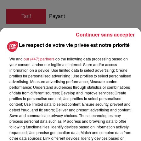
Tarif
Payant
Continuer sans accepter
« 30 » par les Anodins, au ClapClap
Le respect de votre vie privée est notre priorité
We and
our (447) partners
do the following data processing based on
your consent and/or our legitimate interest: Store and/or access
Les Anodins comptent pour vous !
information on a device; Use limited data to select advertising; Create
Et ils enchaînent 30 improvisations en 75 minutes
profiles for personalised advertising; Use profiles to select personalised
advertising; Measure advertising performance; Measure content
exactement.
performance; Understand audiences through statistics or combinations
of data from different sources; Develop and improve services; Create
Pas de maître de jeu à la relance ; à partir de l’impulsion
profiles to personalise content; Use profiles to select personalised
initiale donnée par la salle, les comédiens enchaînent les
content; Use limited data to select content; Ensure security, prevent and
histoires en laissant libre cours à leur inspiration de l’instant.
detect fraud, and fix errors; Deliver and present advertising and content;
Save and communicate privacy choices. These technologies may
Leurs objectifs : vous amuser, vous toucher, vous dérouter,
process personal data such as IP address and browsing data to offer
vous surprendre, vous épater !
following functionalities: Identify devices based on information actively
Une seule contrainte : terminer sur le gong final.
requested; Use precise geolocation data; Match and combine data from
other data sources; Link different devices; Identify devices based on