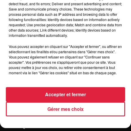
detect fraud, and fix errors; Deliver and present advertising and content;
Organisateur
https://www.facebook.com/CdcTurckheim
Save and communicate privacy choices. These technologies may
locale=fr_FR
process personal data such as IP address and browsing data to offer
following functionalities: Identify devices based on information actively
requested; Use precise geolocation data; Match and combine data from
other data sources; Link different devices; Identify devices based on
information transmitted automatically.
Tarif
Payant
Vous pouvez accepter en cliquant sur "Accepter et fermer", ou affiner en
sélectionnant les finalités et/ou partenaires dans "Gérer mes choix".
Vous pouvez également refuser en cliquant sur "Continuer sans
accepter". Vos préférences ne s'appliqueront que pour ce site. Vous
pouvez mettre à jour vos choix, ou retirer votre consentement à tout
moment via le lien "Gérer les cookies" situé en bas de chaque page.
Accepter et fermer
Gérer mes choix
RADIO
INFOS
TRAQUEURS D'EMPLOI
CASTING