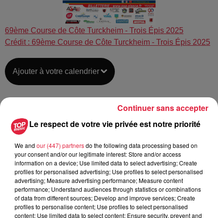
69ème Course de Côte Turckheim - Trois Épis 2025
Crédit :
69ème Course de Côte Turckheim - Trois Épis 2025
Ajouter à votre calendrier
Continuer sans accepter
du
29 août 2025 à 14h00
Date
Le respect de votre vie privée est notre priorité
au
31 août 2025 à 18h00
We and
our (447) partners
do the following data processing based on
your consent and/or our legitimate interest: Store and/or access
information on a device; Use limited data to select advertising; Create
Lieu
68230
TURCKHEIM
profiles for personalised advertising; Use profiles to select personalised
advertising; Measure advertising performance; Measure content
performance; Understand audiences through statistics or combinations
of data from different sources; Develop and improve services; Create
profiles to personalise content; Use profiles to select personalised
ASA Alsace
content; Use limited data to select content; Ensure security, prevent and