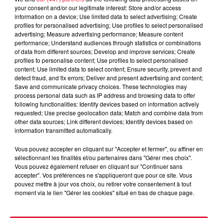
your consent and/or our legitimate interest: Store and/or access
information on a device; Use limited data to select advertising; Create
Votre nom
*
profiles for personalised advertising; Use profiles to select personalised
advertising; Measure advertising performance; Measure content
performance; Understand audiences through statistics or combinations
of data from different sources; Develop and improve services; Create
profiles to personalise content; Use profiles to select personalised
content; Use limited data to select content; Ensure security, prevent and
Votre e-mail
*
detect fraud, and fix errors; Deliver and present advertising and content;
Save and communicate privacy choices. These technologies may
process personal data such as IP address and browsing data to offer
following functionalities: Identify devices based on information actively
requested; Use precise geolocation data; Match and combine data from
other data sources; Link different devices; Identify devices based on
information transmitted automatically.
Votre n° de téléphone
*
Vous pouvez accepter en cliquant sur "Accepter et fermer", ou affiner en
sélectionnant les finalités et/ou partenaires dans "Gérer mes choix".
Vous pouvez également refuser en cliquant sur "Continuer sans
accepter". Vos préférences ne s'appliqueront que pour ce site. Vous
pouvez mettre à jour vos choix, ou retirer votre consentement à tout
Votre message
*
moment via le lien "Gérer les cookies" situé en bas de chaque page.