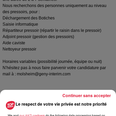
Nous recherchons des personnes uniquement au niveau
des pressoirs, pour :
Déchargement des Botiches
Saisie informatique
Répartiteur pressoir (répartir le raisin dans le pressoir)
Adjoint pressoir (gestion des pressoirs)
Aide caviste
Nettoyeur pressoir
Horaires variables (possibilité journée, équipe ou nuit)
N'hésitez pas à nous faire parvenir votre candidature par
mail à : molsheim@geny-interim.com
Postulez à l'offre : 70 opérateurs pour les
Continuer sans accepter
Vendanges saison 2024
Le respect de votre vie privée est notre priorité
We and
our (447) partners
do the following data processing based on