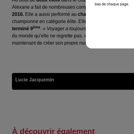
bas de chaque page.
Alexane a fait de nombreuses compétitions. Elle a nota
2016.
Elle a aussi performé au
championnat de France
d
championne en catégorie élite. Elle a également particip
ème
terminé 9
. «
Voyager a toujours été intégré dans ma r
du monde qu’elle ne regrette pas. «
C'est ce que j'ai touj
maintenant de créer son propre numéro.
Publié : 1er septembre 2025 à 6h00 - Modifié : 3 sept
Lucie Jacquemin
À découvrir également