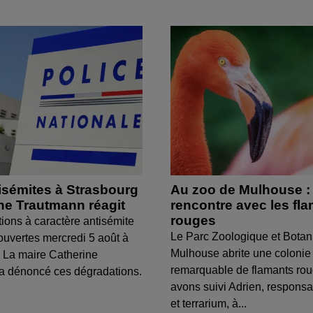
isémites à Strasbourg
Au zoo de Mulhouse :
ine Trautmann réagit
rencontre avec les fl
rouges
tions à caractère antisémite
Le Parc Zoologique et Botan
ouvertes mercredi 5 août à
Mulhouse abrite une colonie
 La maire Catherine
remarquable de flamants ro
a dénoncé ces dégradations.
avons suivi Adrien, respons
et terrarium, à...