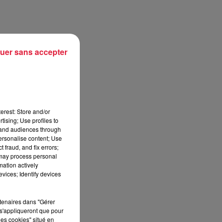
uer sans accepter
erest: Store and/or
tising; Use profiles to
une
tand audiences through
personalise content; Use
,
 fraud, and fix errors;
 may process personal
re
mation actively
vices; Identify devices
rtenaires dans "Gérer
s'appliqueront que pour
les cookies" situé en