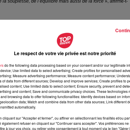
de la souplesse, de l’équilibre mais aussi de la force
», affirme-t-
a rien
», raconte Alexane. C’est donc sans attente particulière
Contin
déo de ses compétences techniques mais aussi un numéro
yer de nouvelles vidéos.
Elle a convaincu la compagnie du
e
depuis 2023.
Le respect de votre vie privée est notre priorité
ers
do the following data processing based on your consent and/or our legitimate int
carner une jeune fille de 15 ans nommée Isabella
. La
device; Use limited data to select advertising; Create profiles for personalised adver
oule
pendant la période de Noël
.
D’octobre à décembre
la je
vertising; Measure advertising performance; Measure content performance; Unders
ns of data from different sources; Develop and improve services; Create profiles to 
méro du cirque du soleil qui a été créé spécialement pour moi
»
alised content; Use limited data to select content; Ensure security, prevent and detect
 réseaux sociaux
mais elle a aussi
perdu goût à la magie de
ertising and content; Save and communicate privacy choices. These technologies
ette fête car elle va être
emmenée dans un monde imaginai
and browsing data to offer following functionalities: Identify devices based on infor
eolocation data; Match and combine data from other data sources; Link different de
l
. Le spectacle du cirque du soleil se tient majoritairement
aux
nsmitted automatically.
.
cliquant sur "Accepter et fermer", ou affiner en sélectionnant les finalités et/ou pa
 également refuser en cliquant sur "Continuer sans accepter". Vos préférences ne 
tre à jour vos choix, ou retirer votre consentement à tout moment via le lien "Gérer 
e sportive avait
déjà participé à ses premiers championnats
.