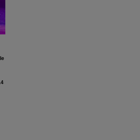
le
4
.