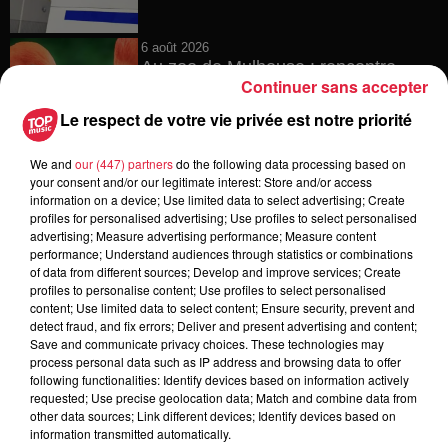
6 août 2026
Au zoo de Mulhouse : rencontre
Continuer sans accepter
avec les flamants rouges
Le respect de votre vie privée est notre priorité
We and
our (447) partners
do the following data processing based on
your consent and/or our legitimate interest: Store and/or access
6 août 2026
information on a device; Use limited data to select advertising; Create
Les dernières infos sur la venue du
profiles for personalised advertising; Use profiles to select personalised
pape à Metz en septembre
advertising; Measure advertising performance; Measure content
performance; Understand audiences through statistics or combinations
of data from different sources; Develop and improve services; Create
profiles to personalise content; Use profiles to select personalised
content; Use limited data to select content; Ensure security, prevent and
5 août 2026
detect fraud, and fix errors; Deliver and present advertising and content;
Europa-Park : des précisons sur
Save and communicate privacy choices. These technologies may
l’après Euro-Mir
process personal data such as IP address and browsing data to offer
following functionalities: Identify devices based on information actively
requested; Use precise geolocation data; Match and combine data from
other data sources; Link different devices; Identify devices based on
information transmitted automatically.