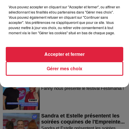
Vous pouvez accepter en cliquant sur "Accepter et fermer", ou affiner en
sélectionnant les finalités et/ou partenaires dans "Gérer mes choix".
Vous pouvez également refuser en cliquant sur "Continuer sans
Dans la même série
accepter". Vos préférences ne s'appliqueront que pour ce site. Vous
pouvez mettre à jour vos choix, ou retirer votre consentement à tout
moment via le lien "Gérer les cookies" situé en bas de chaque page.
Thierry du Domaine Wunsch et
Mann à Wettolsheim !
Thierry du Domaine Wunsch et Mann à
Accepter et fermer
Wettolsheim !
Gérer mes choix
Fanny nous présente le festival
Festimania !
Fanny nous présente le festival Festimania !
Sandra et Estelle présentent les
soirées coquines de l'Empreinte...
Sandra et Estelle présentent les soirées