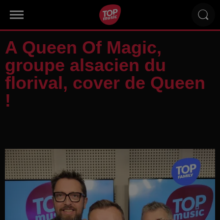
A Queen Of Magic,
groupe alsacien du
florival, cover de Queen
!