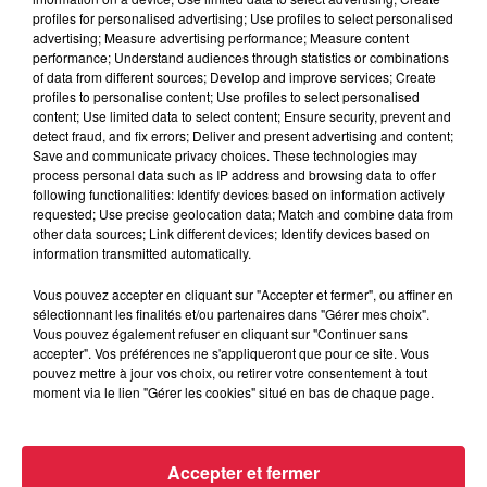
profiles for personalised advertising; Use profiles to select personalised
advertising; Measure advertising performance; Measure content
performance; Understand audiences through statistics or combinations
of data from different sources; Develop and improve services; Create
6 août 2026
profiles to personalise content; Use profiles to select personalised
Tags antisémites à Strasbourg :
content; Use limited data to select content; Ensure security, prevent and
Catherine Trautmann réagit
detect fraud, and fix errors; Deliver and present advertising and content;
Save and communicate privacy choices. These technologies may
process personal data such as IP address and browsing data to offer
following functionalities: Identify devices based on information actively
requested; Use precise geolocation data; Match and combine data from
6 août 2026
other data sources; Link different devices; Identify devices based on
Au zoo de Mulhouse : rencontre
information transmitted automatically.
avec les flamants rouges
Vous pouvez accepter en cliquant sur "Accepter et fermer", ou affiner en
sélectionnant les finalités et/ou partenaires dans "Gérer mes choix".
Vous pouvez également refuser en cliquant sur "Continuer sans
accepter". Vos préférences ne s'appliqueront que pour ce site. Vous
pouvez mettre à jour vos choix, ou retirer votre consentement à tout
moment via le lien "Gérer les cookies" situé en bas de chaque page.
À découvrir également
Accepter et fermer