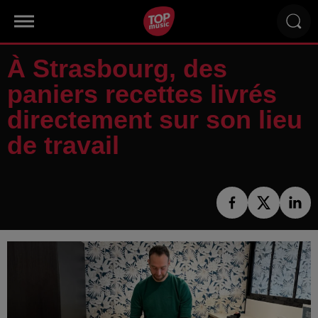
À Strasbourg, des
paniers recettes livrés
directement sur son lieu
de travail