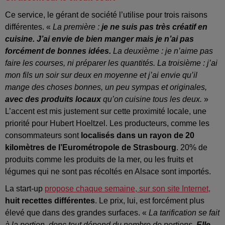
Ce service, le gérant de société l’utilise pour trois raisons
différentes. «
La première :
je ne suis pas très créatif en
cuisine. J’ai envie de bien manger mais je n’ai pas
forcément de bonnes idées.
La deuxième : je n’aime pas
faire les courses, ni préparer les quantités. La troisième : j’ai
mon fils un soir sur deux en moyenne et j’ai envie qu’il
mange des choses bonnes, un peu sympas et originales,
avec des produits locaux
qu’on cuisine tous les deux.
»
L’accent est mis justement sur cette proximité locale, une
priorité pour Hubert Hoeltzel. Les producteurs, comme les
consommateurs sont
localisés dans un rayon de 20
kilomètres de l’Eurométropole de Strasbourg
. 20% de
produits comme les produits de la mer, ou les fruits et
légumes qui ne sont pas récoltés en Alsace sont importés.
La start-up
propose chaque semaine, sur son site Internet,
huit recettes différentes
. Le prix, lui, est forcément plus
élevé que dans des grandes surfaces. «
La tarification se fait
à la portion, donc tout dépend du nombre de portions.
Elle