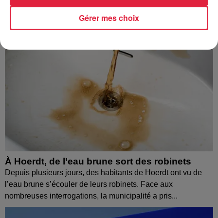
Gérer mes choix
À Hoerdt, de l’eau brune sort des robinets
Depuis plusieurs jours, des habitants de Hoerdt ont vu de
l’eau brune s’écouler de leurs robinets. Face aux
nombreuses interrogations, la municipalité a pris...