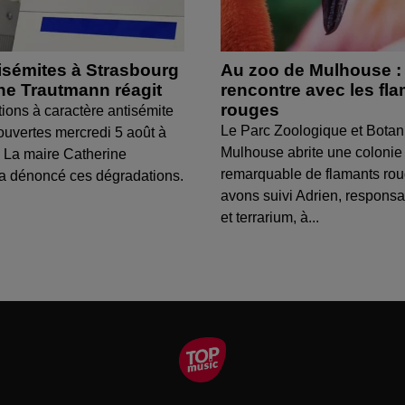
isémites à Strasbourg
Au zoo de Mulhouse :
ine Trautmann réagit
rencontre avec les fl
rouges
tions à caractère antisémite
Le Parc Zoologique et Botan
ouvertes mercredi 5 août à
Mulhouse abrite une colonie
 La maire Catherine
remarquable de flamants ro
a dénoncé ces dégradations.
avons suivi Adrien, respons
et terrarium, à...