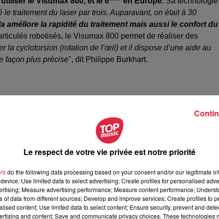
utiliser le Visumax 800, et le 6
en Europe
. Sa technologie
le traitement du laser par trois. Auparavant, on était à 30
a améliore la rapidité du traitement mais aussi le confort du
rticulés robotisés,
le Visumax 800 permet de réaliser des
la cyclotorsion (rotation de l’œil) et il dispose d’une aide au
de façon plus précise
", dit Philippe Burkhart.
es de chirurgie réfractive.
Au préalable, un diagnostic est
Contin
u non la personne est opérable. "
Malheureusement 20 à 25%
férents comme une cornée trop fine par exemple
", affirme Philipp
.
Le respect de votre vie privée est notre priorité
e ou encore sa presbytie par la chirurgie réfractive a un coût.
 n’est pas prise en charge par la sécurité sociale.
Il faudra
ers
do the following data processing based on your consent and/or our legitimate int
evoir à ses lunettes ou ses lentilles.
device; Use limited data to select advertising; Create profiles for personalised adver
vertising; Measure advertising performance; Measure content performance; Unders
ns of data from different sources; Develop and improve services; Create profiles to 
alised content; Use limited data to select content; Ensure security, prevent and detect
ertising and content; Save and communicate privacy choices. These technologies