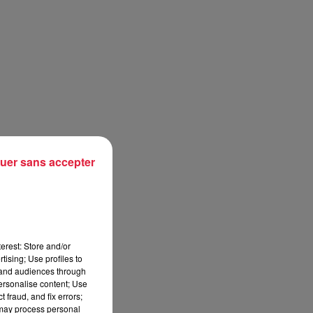
uer sans accepter
e
erest: Store and/or
tising; Use profiles to
tand audiences through
personalise content; Use
 fraud, and fix errors;
 may process personal