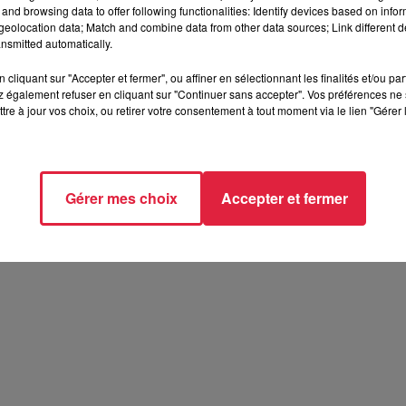
and browsing data to offer following functionalities: Identify devices based on infor
eolocation data; Match and combine data from other data sources; Link different de
nsmitted automatically.
cliquant sur "Accepter et fermer", ou affiner en sélectionnant les finalités et/ou pa
 également refuser en cliquant sur "Continuer sans accepter". Vos préférences ne 
tre à jour vos choix, ou retirer votre consentement à tout moment via le lien "Gérer 
Gérer mes choix
Accepter et fermer