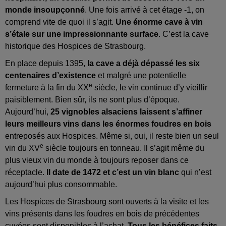
monde insoupçonné
. Une fois arrivé à cet étage -1, on
comprend vite de quoi il s’agit.
Une énorme cave à vin
s’étale sur une impressionnante surface
. C’est la cave
historique des Hospices de Strasbourg.
En place depuis 1395,
la cave a déjà dépassé les six
centenaires d’existence
et malgré une potentielle
e
fermeture à la fin du XX
siècle, le vin continue d’y vieillir
paisiblement. Bien sûr, ils ne sont plus d’époque.
Aujourd’hui,
25 vignobles alsaciens laissent s’affiner
leurs meilleurs vins dans les énormes foudres en bois
entreposés aux Hospices. Même si, oui, il reste bien un seul
e
vin du XV
siècle toujours en tonneau. Il s’agit même du
plus vieux vin du monde à toujours reposer dans ce
réceptacle.
Il date de 1472 et c’est un vin blanc
qui n’est
aujourd’hui plus consommable.
Les Hospices de Strasbourg sont ouverts à la visite et les
vins présents dans les foudres en bois de précédentes
cuvées sont disponibles à l’achat.
Tous les bénéfices faits