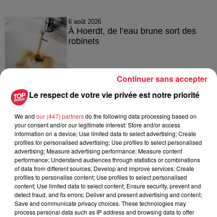
6 août 2026
À Hoerdt, de l’eau brune sort des
robinets
Continuer sans accepter
6 août 2026
Le respect de votre vie privée est notre priorité
Tags antisémites à Strasbourg :
Catherine Trautmann réagit
We and
our (447) partners
do the following data processing based on
your consent and/or our legitimate interest: Store and/or access
information on a device; Use limited data to select advertising; Create
profiles for personalised advertising; Use profiles to select personalised
advertising; Measure advertising performance; Measure content
6 août 2026
Au zoo de Mulhouse : rencontre
performance; Understand audiences through statistics or combinations
of data from different sources; Develop and improve services; Create
avec les flamants rouges
profiles to personalise content; Use profiles to select personalised
content; Use limited data to select content; Ensure security, prevent and
detect fraud, and fix errors; Deliver and present advertising and content;
Save and communicate privacy choices. These technologies may
process personal data such as IP address and browsing data to offer