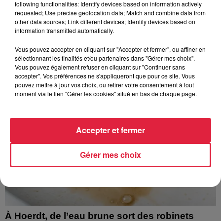
following functionalities: Identify devices based on information actively
requested; Use precise geolocation data; Match and combine data from
other data sources; Link different devices; Identify devices based on
À découvrir également
information transmitted automatically.
Vous pouvez accepter en cliquant sur "Accepter et fermer", ou affiner en
sélectionnant les finalités et/ou partenaires dans "Gérer mes choix".
Vous pouvez également refuser en cliquant sur "Continuer sans
accepter". Vos préférences ne s'appliqueront que pour ce site. Vous
pouvez mettre à jour vos choix, ou retirer votre consentement à tout
moment via le lien "Gérer les cookies" situé en bas de chaque page.
Accepter et fermer
Gérer mes choix
À Hoerdt, de l’eau brune sort des robinets