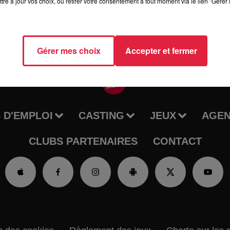
tre à jour vos choix, ou retirer votre consentement à tout moment via le lien "Gérer 
Gérer mes choix
Accepter et fermer
 D'EMPLOI
CASTING
JEUX
AGE
CLUBS PARTENAIRES
CONTACT