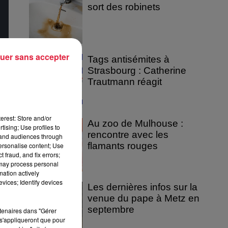
sort des robinets
uer sans accepter
Tags antisémites à
Strasbourg : Catherine
Trautmann réagit
erest: Store and/or
Au zoo de Mulhouse :
tising; Use profiles to
rencontre avec les
tand audiences through
flamants rouges
personalise content; Use
 fraud, and fix errors;
 may process personal
mation actively
vices; Identify devices
Les dernières infos sur la
venue du pape à Metz en
septembre
rtenaires dans "Gérer
s'appliqueront que pour