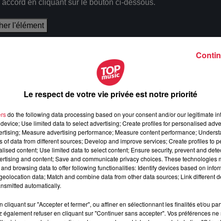
e accord en cliquant sur le bouton ci-dessous.
cher l'élément
Contin
Le respect de votre vie privée est notre priorité
ers
do the following data processing based on your consent and/or our legitimate int
device; Use limited data to select advertising; Create profiles for personalised adver
vertising; Measure advertising performance; Measure content performance; Unders
ns of data from different sources; Develop and improve services; Create profiles to 
alised content; Use limited data to select content; Ensure security, prevent and detect
ertising and content; Save and communicate privacy choices. These technologies
and browsing data to offer following functionalities: Identify devices based on infor
eolocation data; Match and combine data from other data sources; Link different de
nsmitted automatically.
cliquant sur "Accepter et fermer", ou affiner en sélectionnant les finalités et/ou pa
 également refuser en cliquant sur "Continuer sans accepter". Vos préférences ne 