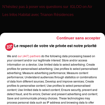
N'hésitez pas à poser vos questions sur IGLOO on Air
Les Infos Habitat avec Trianon Résidences
Continuer sans accepter
Le respect de votre vie privée est notre priorité
We and
our (447) partners
do the following data processing based on
your consent and/or our legitimate interest: Store and/or access
information on a device; Use limited data to select advertising; Create
profiles for personalised advertising; Use profiles to select personalised
advertising; Measure advertising performance; Measure content
Toute l'actu
performance; Understand audiences through statistics or combinations
of data from different sources; Develop and improve services; Create
profiles to personalise content; Use profiles to select personalised
6 août 2026
content; Use limited data to select content; Ensure security, prevent and
À Hoerdt, de l’eau brune sort des
detect fraud, and fix errors; Deliver and present advertising and content;
Save and communicate privacy choices. These technologies may
robinets
process personal data such as IP address and browsing data to offer