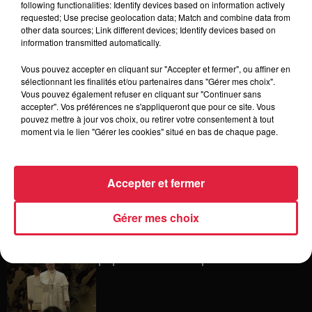
following functionalities: Identify devices based on information actively
requested; Use precise geolocation data; Match and combine data from
other data sources; Link different devices; Identify devices based on
information transmitted automatically.
6 août 2026
Tags antisémites à Strasbourg :
Vous pouvez accepter en cliquant sur "Accepter et fermer", ou affiner en
Catherine Trautmann réagit
sélectionnant les finalités et/ou partenaires dans "Gérer mes choix".
Vous pouvez également refuser en cliquant sur "Continuer sans
accepter". Vos préférences ne s'appliqueront que pour ce site. Vous
pouvez mettre à jour vos choix, ou retirer votre consentement à tout
moment via le lien "Gérer les cookies" situé en bas de chaque page.
6 août 2026
Au zoo de Mulhouse : rencontre
avec les flamants rouges
Accepter et fermer
Gérer mes choix
6 août 2026
Les dernières infos sur la venue du
pape à Metz en septembre