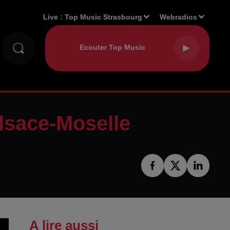
Live :
Top Music Strasbourg
Webradios
lsace-Moselle
A lire aussi