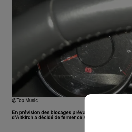
@Top Music
En prévision des blocages prévus dans la région, de
d'Altkirch a décidé de fermer ce samedi 17 novembre