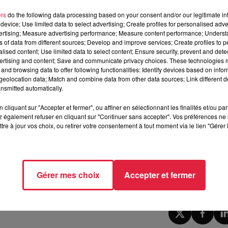
 précisé la Région Grand Est. Le lycée Henner restera d'ailleurs
ers
do the following data processing based on your consent and/or our legitimate int
device; Use limited data to select advertising; Create profiles for personalised adver
vertising; Measure advertising performance; Measure content performance; Unders
a Ligue de football du district d'Alsace. La
LAFA
a demandé a
ns of data from different sources; Develop and improve services; Create profiles to 
périeurs et appelle les arbitres à
un peu de clémence si u
alised content; Use limited data to select content; Ensure security, prevent and detect
 jouer le samedi souhaitent reporter leur match au lendemain,
ertising and content; Save and communicate privacy choices. These technologies
and browsing data to offer following functionalities: Identify devices based on infor
eolocation data; Match and combine data from other data sources; Link different de
nsmitted automatically.
nt leur cross départemental initialement prévu ce samedi
, en rai
cliquant sur "Accepter et fermer", ou affiner en sélectionnant les finalités et/ou pa
 également refuser en cliquant sur "Continuer sans accepter". Vos préférences ne 
tion Leclerc Express de Phalsbourg seront fermés... Idem pour 
tre à jour vos choix, ou retirer votre consentement à tout moment via le lien "Gérer 
 que la station service E.Leclerc Sarrebourg.
 la journée de samedi.
Gérer mes choix
Accepter et fermer
021 à 10h45 Anne-Sophie Martin