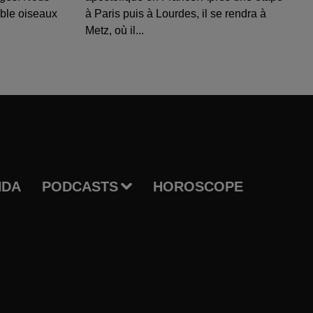
able oiseaux
à Paris puis à Lourdes, il se rendra à
Metz, où il...
NDA
PODCASTS
HOROSCOPE