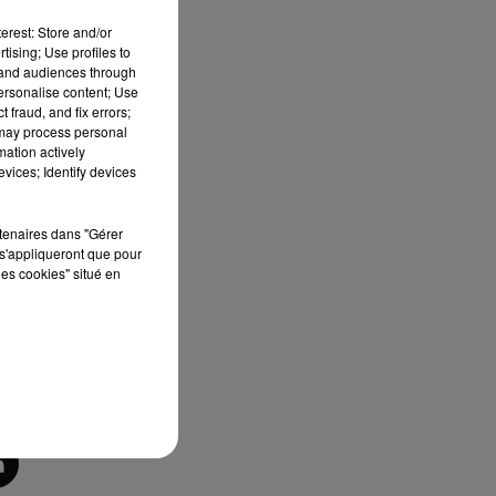
erest: Store and/or
tising; Use profiles to
tand audiences through
ux
personalise content; Use
ne
 fraud, and fix errors;
 la
 may process personal
mation actively
vices; Identify devices
son
rtenaires dans "Gérer
s'appliqueront que pour
les
les cookies" situé en