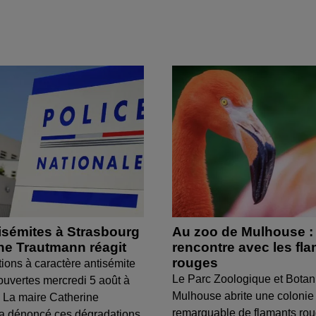
isémites à Strasbourg
Au zoo de Mulhouse :
ine Trautmann réagit
rencontre avec les fl
rouges
tions à caractère antisémite
Le Parc Zoologique et Botan
ouvertes mercredi 5 août à
Mulhouse abrite une colonie
 La maire Catherine
remarquable de flamants ro
a dénoncé ces dégradations.