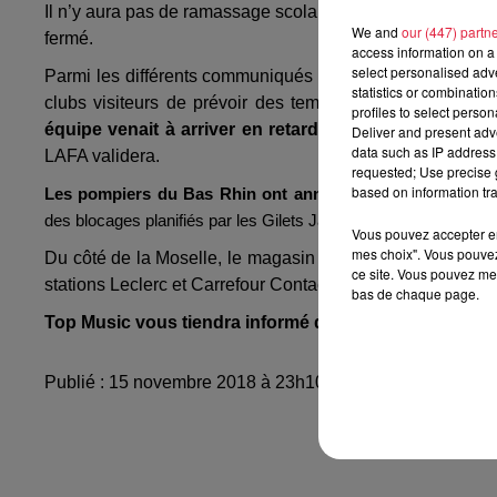
Il n’y aura pas de ramassage scolaire samedi à Altkirch, a
We and
our (447) partn
fermé.
access information on a 
select personalised ad
Parmi les différents communiqués reçus, notons celui de l
statistics or combinatio
clubs visiteurs de prévoir des temps de déplacement su
profiles to select person
équipe venait à arriver en retard
. Si deux clubs devant
Deliver and present adv
data such as IP address 
LAFA validera.
requested; Use precise g
based on information tra
Les pompiers du Bas Rhin ont annoncé
qu’ils reportaie
des blocages planifiés par les Gilets Jaunes.
Vous pouvez accepter en 
mes choix". Vous pouvez
Du côté de la Moselle, le magasin Brico Marché et la sta
ce site. Vous pouvez met
stations Leclerc et Carrefour Contact de Sarre-Union ainsi
bas de chaque page.
Top Music vous tiendra informé de la circulation toute
Publié : 15 novembre 2018 à 23h10 - Modifié : 10 mai 2