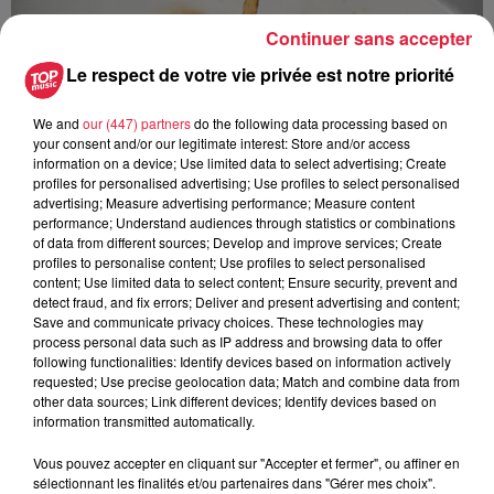
Continuer sans accepter
Le respect de votre vie privée est notre priorité
We and
our (447) partners
do the following data processing based on
your consent and/or our legitimate interest: Store and/or access
information on a device; Use limited data to select advertising; Create
profiles for personalised advertising; Use profiles to select personalised
À Hoerdt, de l’eau brune sort des robinets
advertising; Measure advertising performance; Measure content
performance; Understand audiences through statistics or combinations
Depuis plusieurs jours, des habitants de Hoerdt ont vu de
of data from different sources; Develop and improve services; Create
l’eau brune s’écouler de leurs robinets. Face aux
profiles to personalise content; Use profiles to select personalised
nombreuses interrogations, la municipalité a pris...
content; Use limited data to select content; Ensure security, prevent and
detect fraud, and fix errors; Deliver and present advertising and content;
Save and communicate privacy choices. These technologies may
process personal data such as IP address and browsing data to offer
following functionalities: Identify devices based on information actively
requested; Use precise geolocation data; Match and combine data from
other data sources; Link different devices; Identify devices based on
information transmitted automatically.
Vous pouvez accepter en cliquant sur "Accepter et fermer", ou affiner en
sélectionnant les finalités et/ou partenaires dans "Gérer mes choix".