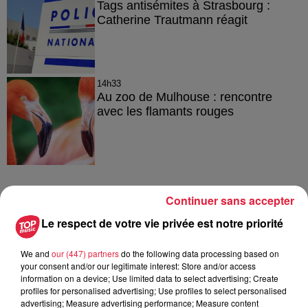
Tags antisémites à Strasbourg :
Catherine Trautmann réagit
14h33
Au zoo de Mulhouse : rencontre
avec les flamants rouges
Continuer sans accepter
À découvrir également
Le respect de votre vie privée est notre priorité
We and
our (447) partners
do the following data processing based on
your consent and/or our legitimate interest: Store and/or access
information on a device; Use limited data to select advertising; Create
profiles for personalised advertising; Use profiles to select personalised
advertising; Measure advertising performance; Measure content