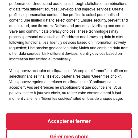
performance; Understand audiences through statistics or combinations
of data from different sources; Develop and improve services; Create
profiles to personalise content; Use profiles to select personalised
content; Use limited data to select content; Ensure security, prevent and
detect fraud, and fix errors; Deliver and present advertising and content;
Save and communicate privacy choices. These technologies may
process personal data such as IP address and browsing data to offer
following functionalities: Identify devices based on information actively
requested; Use precise geolocation data; Match and combine data from
other data sources; Link different devices; Identify devices based on
information transmitted automatically.
Vous pouvez accepter en cliquant sur "Accepter et fermer", ou affiner en
À Hoerdt, de l’eau brune sort des robinets
sélectionnant les finalités et/ou partenaires dans "Gérer mes choix".
Vous pouvez également refuser en cliquant sur "Continuer sans
Depuis plusieurs jours, des habitants de Hoerdt ont vu de
accepter". Vos préférences ne s'appliqueront que pour ce site. Vous
l’eau brune s’écouler de leurs robinets. Face aux
pouvez mettre à jour vos choix, ou retirer votre consentement à tout
moment via le lien "Gérer les cookies" situé en bas de chaque page.
nombreuses interrogations, la municipalité a pris...
Accepter et fermer
Gérer mes choix