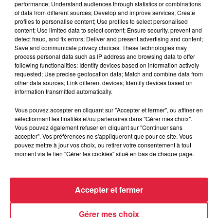
performance; Understand audiences through statistics or combinations
of data from different sources; Develop and improve services; Create
profiles to personalise content; Use profiles to select personalised
content; Use limited data to select content; Ensure security, prevent and
detect fraud, and fix errors; Deliver and present advertising and content;
Save and communicate privacy choices. These technologies may
process personal data such as IP address and browsing data to offer
following functionalities: Identify devices based on information actively
requested; Use precise geolocation data; Match and combine data from
other data sources; Link different devices; Identify devices based on
information transmitted automatically.
Vous pouvez accepter en cliquant sur "Accepter et fermer", ou affiner en
À Hoerdt, de l’eau brune sort des robinets
sélectionnant les finalités et/ou partenaires dans "Gérer mes choix".
Vous pouvez également refuser en cliquant sur "Continuer sans
Depuis plusieurs jours, des habitants de Hoerdt ont vu de
accepter". Vos préférences ne s'appliqueront que pour ce site. Vous
l’eau brune s’écouler de leurs robinets. Face aux
pouvez mettre à jour vos choix, ou retirer votre consentement à tout
nombreuses interrogations, la municipalité a pris...
moment via le lien "Gérer les cookies" situé en bas de chaque page.
Accepter et fermer
Gérer mes choix