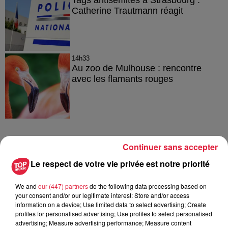
Tags antisémites à Strasbourg :
Catherine Trautmann réagit
14h33
Au zoo de Mulhouse : rencontre
avec les flamants rouges
Continuer sans accepter
À découvrir également
Le respect de votre vie privée est notre priorité
We and
our (447) partners
do the following data processing based on
your consent and/or our legitimate interest: Store and/or access
information on a device; Use limited data to select advertising; Create
profiles for personalised advertising; Use profiles to select personalised
advertising; Measure advertising performance; Measure content