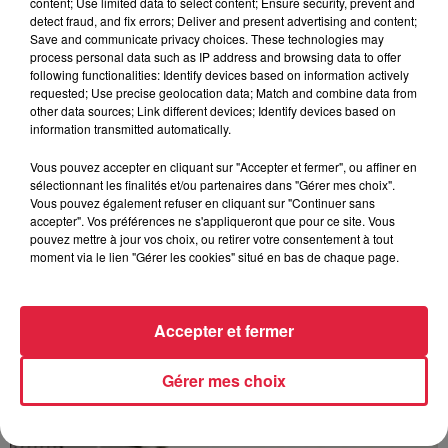
content; Use limited data to select content; Ensure security, prevent and
detect fraud, and fix errors; Deliver and present advertising and content;
Save and communicate privacy choices. These technologies may
process personal data such as IP address and browsing data to offer
following functionalities: Identify devices based on information actively
requested; Use precise geolocation data; Match and combine data from
other data sources; Link different devices; Identify devices based on
À Hoerdt, de l’eau brune sort des robinets
information transmitted automatically.
Depuis plusieurs jours, des habitants de Hoerdt ont vu de
Vous pouvez accepter en cliquant sur "Accepter et fermer", ou affiner en
l’eau brune s’écouler de leurs robinets. Face aux
sélectionnant les finalités et/ou partenaires dans "Gérer mes choix".
nombreuses interrogations, la municipalité a pris...
Vous pouvez également refuser en cliquant sur "Continuer sans
accepter". Vos préférences ne s'appliqueront que pour ce site. Vous
pouvez mettre à jour vos choix, ou retirer votre consentement à tout
moment via le lien "Gérer les cookies" situé en bas de chaque page.
Accepter et fermer
Gérer mes choix