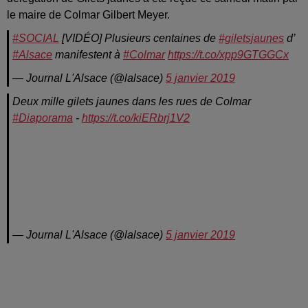
le maire de Colmar Gilbert Meyer.
#SOCIAL
[VIDÉO] Plusieurs centaines de
#giletsjaunes
d’
#Alsace
manifestent à
#Colmar
https://t.co/xpp9GTGGCx
— Journal L'Alsace (@lalsace)
5 janvier 2019
Deux mille gilets jaunes dans les rues de Colmar
#Diaporama
-
https://t.co/kiERbrj1V2
— Journal L'Alsace (@lalsace)
5 janvier 2019