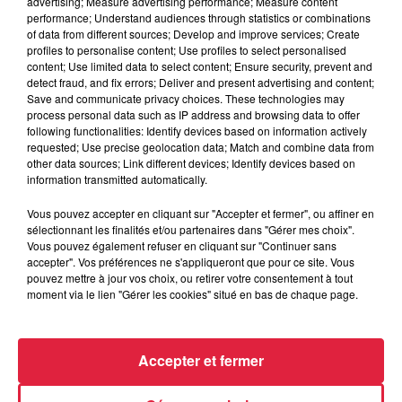
advertising; Measure advertising performance; Measure content
performance; Understand audiences through statistics or combinations
of data from different sources; Develop and improve services; Create
profiles to personalise content; Use profiles to select personalised
content; Use limited data to select content; Ensure security, prevent and
detect fraud, and fix errors; Deliver and present advertising and content;
Save and communicate privacy choices. These technologies may
process personal data such as IP address and browsing data to offer
following functionalities: Identify devices based on information actively
requested; Use precise geolocation data; Match and combine data from
other data sources; Link different devices; Identify devices based on
information transmitted automatically.
Vous pouvez accepter en cliquant sur "Accepter et fermer", ou affiner en
sélectionnant les finalités et/ou partenaires dans "Gérer mes choix".
À Hoerdt, de l’eau brune sort des robinets
Vous pouvez également refuser en cliquant sur "Continuer sans
Depuis plusieurs jours, des habitants de Hoerdt ont vu de
accepter". Vos préférences ne s'appliqueront que pour ce site. Vous
pouvez mettre à jour vos choix, ou retirer votre consentement à tout
l’eau brune s’écouler de leurs robinets. Face aux
moment via le lien "Gérer les cookies" situé en bas de chaque page.
nombreuses interrogations, la municipalité a pris...
Accepter et fermer