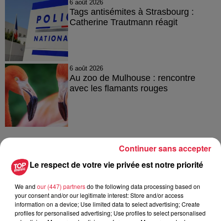
6 août 2026
Tags antisémites à Strasbourg :
Catherine Trautmann réagit
6 août 2026
Au zoo de Mulhouse : rencontre
avec les flamants rouges
Continuer sans accepter
À découvrir également
Le respect de votre vie privée est notre priorité
We and
our (447) partners
do the following data processing based on
your consent and/or our legitimate interest: Store and/or access
information on a device; Use limited data to select advertising; Create
profiles for personalised advertising; Use profiles to select personalised