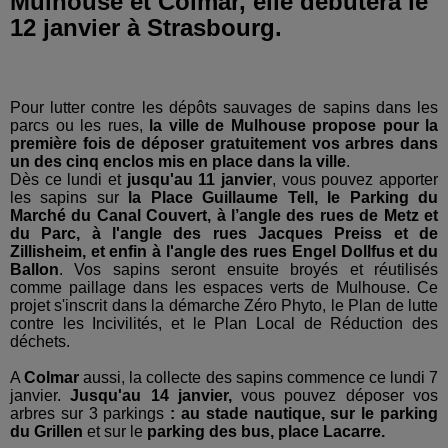
Mulhouse et Colmar, elle débutera le
12 janvier à Strasbourg.
Pour lutter contre les dépôts sauvages de sapins dans les
parcs ou les rues,
la ville de Mulhouse propose pour la
première fois de déposer gratuitement vos arbres dans
un des cinq enclos mis en place dans la ville
.
Dès ce lundi et
jusqu'au 11 janvier
, vous pouvez apporter
les sapins sur
la Place Guillaume Tell, le Parking du
Marché du Canal Couvert, à l’angle des rues de Metz et
du Parc, à l'angle des rues Jacques Preiss et de
Zillisheim, et enfin à l'angle des rues Engel Dollfus et du
Ballon
. Vos sapins seront ensuite broyés et réutilisés
comme paillage dans les espaces verts de Mulhouse. Ce
projet s'inscrit dans la démarche Zéro Phyto, le Plan de lutte
contre les Incivilités, et le Plan Local de Réduction des
déchets.
A
Colmar
aussi, la collecte des sapins commence ce lundi 7
janvier.
Jusqu'au 14 janvier,
vous pouvez déposer vos
arbres sur 3 parkings
: au stade nautique, sur le parking
du Grillen
et sur le
parking des bus, place Lacarre.