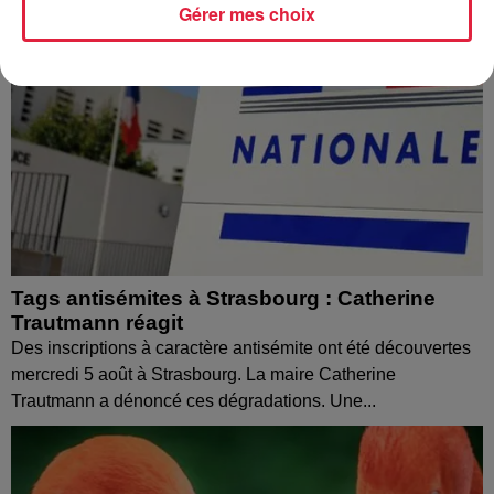
Gérer mes choix
Tags antisémites à Strasbourg : Catherine
Trautmann réagit
Des inscriptions à caractère antisémite ont été découvertes
mercredi 5 août à Strasbourg. La maire Catherine
Trautmann a dénoncé ces dégradations. Une...