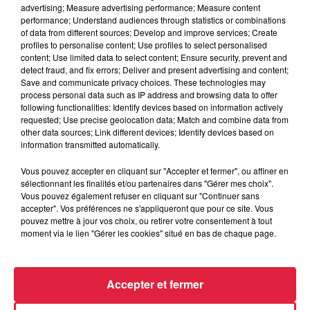
advertising; Measure advertising performance; Measure content
performance; Understand audiences through statistics or combinations
of data from different sources; Develop and improve services; Create
profiles to personalise content; Use profiles to select personalised
content; Use limited data to select content; Ensure security, prevent and
detect fraud, and fix errors; Deliver and present advertising and content;
Save and communicate privacy choices. These technologies may
process personal data such as IP address and browsing data to offer
following functionalities: Identify devices based on information actively
requested; Use precise geolocation data; Match and combine data from
other data sources; Link different devices; Identify devices based on
information transmitted automatically.
Vous pouvez accepter en cliquant sur "Accepter et fermer", ou affiner en
sélectionnant les finalités et/ou partenaires dans "Gérer mes choix".
À Hoerdt, de l’eau brune sort des robinets
Vous pouvez également refuser en cliquant sur "Continuer sans
accepter". Vos préférences ne s'appliqueront que pour ce site. Vous
Depuis plusieurs jours, des habitants de Hoerdt ont vu de
pouvez mettre à jour vos choix, ou retirer votre consentement à tout
l’eau brune s’écouler de leurs robinets. Face aux
moment via le lien "Gérer les cookies" situé en bas de chaque page.
nombreuses interrogations, la municipalité a pris...
Accepter et fermer