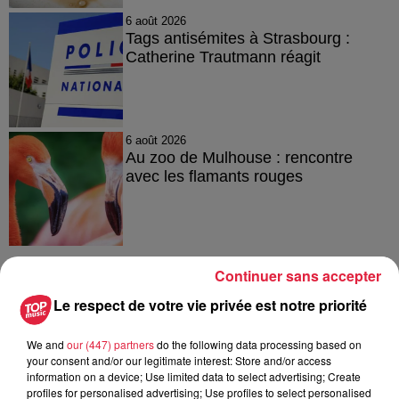
6 août 2026
Tags antisémites à Strasbourg :
Catherine Trautmann réagit
6 août 2026
Au zoo de Mulhouse : rencontre
avec les flamants rouges
Continuer sans accepter
Le respect de votre vie privée est notre priorité
À découvrir également
We and
our (447) partners
do the following data processing based on
your consent and/or our legitimate interest: Store and/or access
information on a device; Use limited data to select advertising; Create
profiles for personalised advertising; Use profiles to select personalised