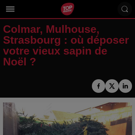
Colmar, Mulhouse,
Strasbourg : où déposer
votre vieux sapin de
Noël ?