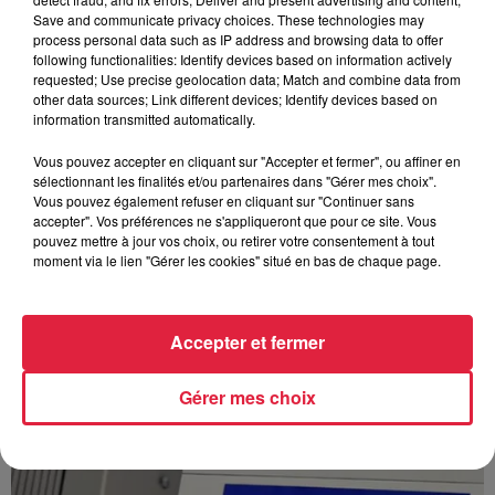
Save and communicate privacy choices. These technologies may
process personal data such as IP address and browsing data to offer
following functionalities: Identify devices based on information actively
requested; Use precise geolocation data; Match and combine data from
À Hoerdt, de l’eau brune sort des robinets
other data sources; Link different devices; Identify devices based on
Depuis plusieurs jours, des habitants de Hoerdt ont vu de
information transmitted automatically.
l’eau brune s’écouler de leurs robinets. Face aux
Vous pouvez accepter en cliquant sur "Accepter et fermer", ou affiner en
nombreuses interrogations, la municipalité a pris...
sélectionnant les finalités et/ou partenaires dans "Gérer mes choix".
Vous pouvez également refuser en cliquant sur "Continuer sans
accepter". Vos préférences ne s'appliqueront que pour ce site. Vous
pouvez mettre à jour vos choix, ou retirer votre consentement à tout
moment via le lien "Gérer les cookies" situé en bas de chaque page.
Accepter et fermer
Gérer mes choix