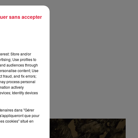
uer sans accepter
 du
des
erest: Store and/or
tising; Use profiles to
tand audiences through
personalise content; Use
 fraud, and fix errors;
 may process personal
mation actively
vices; Identify devices
rtenaires dans "Gérer
s'appliqueront que pour
les cookies" situé en