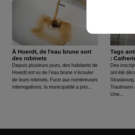
À Hoerdt, de l’eau brune sort
Tags ant
des robinets
: Cather
Depuis plusieurs jours, des habitants de
Des inscrip
Hoerdt ont vu de l’eau brune s’écouler
ont été déc
de leurs robinets. Face aux nombreuses
Strasbourg.
interrogations, la municipalité a pris...
Trautmann 
Une...