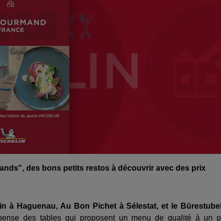
ands", des bons petits restos à découvrir avec des prix
in à Haguenau, Au Bon Pichet à Sélestat, et le Bürestube
ense des tables qui proposent un menu de qualité à un p