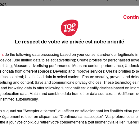
3€).
Contin
t aussi perdu leur "Bib gourmand" cette année : La Wistub
 Au Vieux couvent à Leutenheim et L'Ami Fritz à Ottrott.
ente le 25 janvier. Et
le Guide Michelin dévoilera la liste 
Le respect de votre vie privée est notre priorité
ers
do the following data processing based on your consent and/or our legitimate int
à 10h46 Rédaction
device; Use limited data to select advertising; Create profiles for personalised adver
vertising; Measure advertising performance; Measure content performance; Unders
ns of data from different sources; Develop and improve services; Create profiles to 
alised content; Use limited data to select content; Ensure security, prevent and detect
ertising and content; Save and communicate privacy choices. These technologies
and browsing data to offer following functionalities: Identify devices based on infor
eolocation data; Match and combine data from other data sources; Link different de
nsmitted automatically.
cliquant sur "Accepter et fermer", ou affiner en sélectionnant les finalités et/ou pa
 également refuser en cliquant sur "Continuer sans accepter". Vos préférences ne 
tre à jour vos choix, ou retirer votre consentement à tout moment via le lien "Gérer 