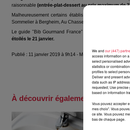
raisonnable
(entrée-plat-dessert au prix maximum de 3
Malheureusement certains établissements alsaciens on
Sommelier à Bergheim, Au Chasseur à Birkenwald, Auberge
Le guide "Bib Gourmand France" sera disponible à la v
étoilés le 21 janvier.
We and
our (447) partn
Publié : 11 janvier 2019 à 9h14 - Modifié : 10 mai 2021 
access information on a 
select personalised ad
statistics or combinatio
profiles to select person
Deliver and present adv
data such as IP address 
requested; Use precise g
based on information tra
À découvrir également
Vous pouvez accepter en 
mes choix". Vous pouvez
ce site. Vous pouvez met
bas de chaque page.