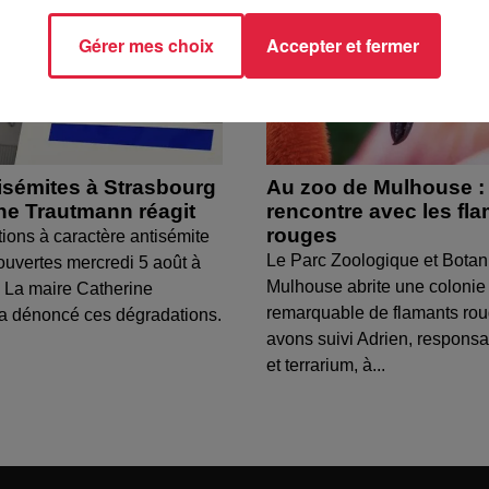
Gérer mes choix
Accepter et fermer
isémites à Strasbourg
Au zoo de Mulhouse :
ine Trautmann réagit
rencontre avec les fl
rouges
tions à caractère antisémite
Le Parc Zoologique et Botan
ouvertes mercredi 5 août à
Mulhouse abrite une colonie
 La maire Catherine
remarquable de flamants ro
a dénoncé ces dégradations.
avons suivi Adrien, respons
et terrarium, à...