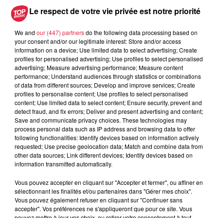
Le respect de votre vie privée est notre priorité
We and
our (447) partners
do the following data processing based on
your consent and/or our legitimate interest: Store and/or access
information on a device; Use limited data to select advertising; Create
profiles for personalised advertising; Use profiles to select personalised
advertising; Measure advertising performance; Measure content
performance; Understand audiences through statistics or combinations
of data from different sources; Develop and improve services; Create
profiles to personalise content; Use profiles to select personalised
content; Use limited data to select content; Ensure security, prevent and
detect fraud, and fix errors; Deliver and present advertising and content;
Autre nouveauté : un espace nocture pour accueillir
Save and communicate privacy choices. These technologies may
process personal data such as IP address and browsing data to offer
différentes animations. @Luxigon
following functionalities: Identify devices based on information actively
requested; Use precise geolocation data; Match and combine data from
other data sources; Link different devices; Identify devices based on
information transmitted automatically.
Vous pouvez accepter en cliquant sur "Accepter et fermer", ou affiner en
sélectionnant les finalités et/ou partenaires dans "Gérer mes choix".
Vous pouvez également refuser en cliquant sur "Continuer sans
accepter". Vos préférences ne s'appliqueront que pour ce site. Vous
pouvez mettre à jour vos choix, ou retirer votre consentement à tout