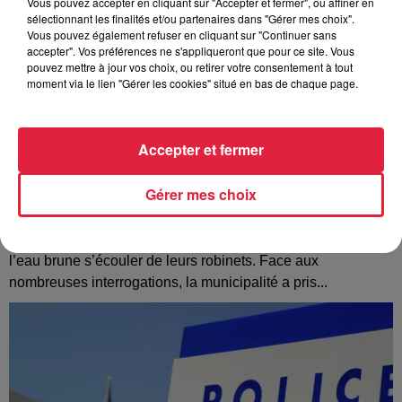
Vous pouvez accepter en cliquant sur "Accepter et fermer", ou affiner en
sélectionnant les finalités et/ou partenaires dans "Gérer mes choix".
Vous pouvez également refuser en cliquant sur "Continuer sans
accepter". Vos préférences ne s'appliqueront que pour ce site. Vous
pouvez mettre à jour vos choix, ou retirer votre consentement à tout
moment via le lien "Gérer les cookies" situé en bas de chaque page.
Accepter et fermer
Gérer mes choix
À Hoerdt, de l’eau brune sort des robinets
Depuis plusieurs jours, des habitants de Hoerdt ont vu de
l’eau brune s’écouler de leurs robinets. Face aux
nombreuses interrogations, la municipalité a pris...