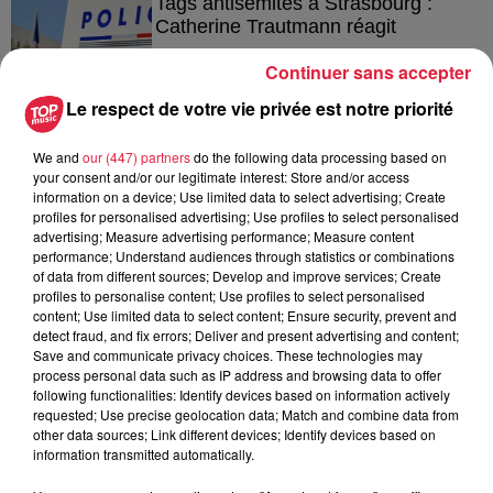
Tags antisémites à Strasbourg :
Catherine Trautmann réagit
Continuer sans accepter
Le respect de votre vie privée est notre priorité
6 août 2026
Au zoo de Mulhouse : rencontre
We and
our (447) partners
do the following data processing based on
avec les flamants rouges
your consent and/or our legitimate interest: Store and/or access
information on a device; Use limited data to select advertising; Create
profiles for personalised advertising; Use profiles to select personalised
advertising; Measure advertising performance; Measure content
performance; Understand audiences through statistics or combinations
of data from different sources; Develop and improve services; Create
profiles to personalise content; Use profiles to select personalised
content; Use limited data to select content; Ensure security, prevent and
À découvrir également
detect fraud, and fix errors; Deliver and present advertising and content;
Save and communicate privacy choices. These technologies may
process personal data such as IP address and browsing data to offer
following functionalities: Identify devices based on information actively
requested; Use precise geolocation data; Match and combine data from
other data sources; Link different devices; Identify devices based on
information transmitted automatically.