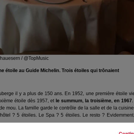
Illhauesern / @TopMusic
me étoile au Guide Michelin. Trois étoiles qui trônaient
 auberge il y a plus de 150 ans. En 1952, une première étoile vi
uxième étoile dès 1957, et
le summum, la troisième, en 1967
.
e mou. La famille garde le contrôle de la salle et de la cuisine
'hôtel ? 5 étoiles. Le Spa ? 5 étoiles. Le resto ? Evidemment
'entourage du chef Marc Haeberlin nous a confirmé le coup de 
Contin