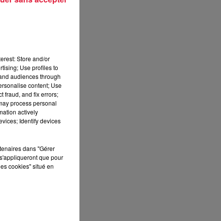
 de
rir
.
erest: Store and/or
tising; Use profiles to
tand audiences through
personalise content; Use
 fraud, and fix errors;
 may process personal
mation actively
vices; Identify devices
rtenaires dans "Gérer
s'appliqueront que pour
les cookies" situé en