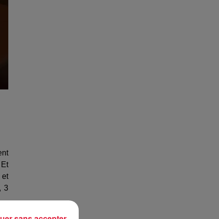
ent
 Et
 et
, 3
fil
uer sans accepter