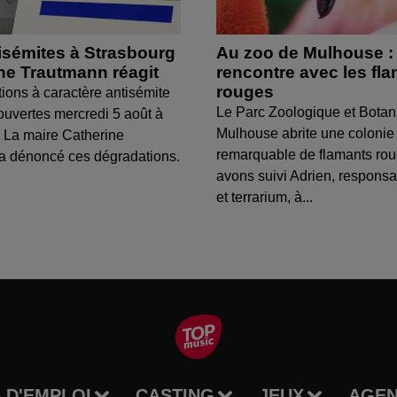
isémites à Strasbourg
Au zoo de Mulhouse :
ine Trautmann réagit
rencontre avec les fl
rouges
tions à caractère antisémite
Le Parc Zoologique et Botan
ouvertes mercredi 5 août à
Mulhouse abrite une colonie
 La maire Catherine
remarquable de flamants ro
a dénoncé ces dégradations.
avons suivi Adrien, respons
et terrarium, à...
 D'EMPLOI
CASTING
JEUX
AGE