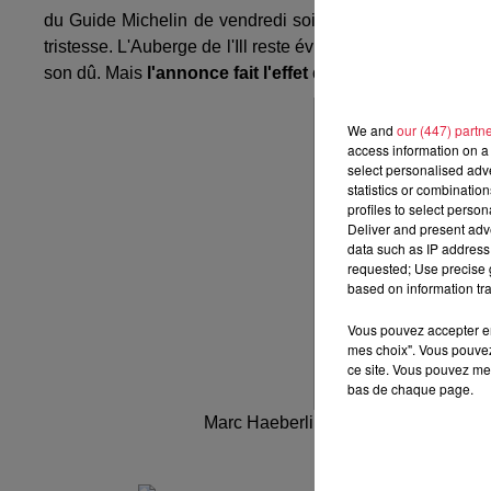
du Guide Michelin de vendredi soir, puis de dimanche. L
tristesse. L'Auberge de l'Ill reste évidemment une référenc
son dû. Mais
l'annonce fait l'effet d'une bombe dans le
We and
our (447) partn
access information on a 
select personalised ad
statistics or combinatio
profiles to select person
Deliver and present adv
data such as IP address 
requested; Use precise g
based on information tra
Vous pouvez accepter en 
mes choix". Vous pouvez
ce site. Vous pouvez met
bas de chaque page.
Marc Haeberlin vérifie les poissons 