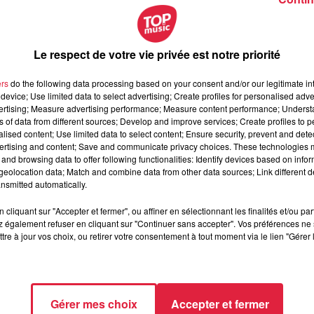
a nouvelle est mauvaise, et on a pu sentir une certaine forme
e, et la famille Haeberlin va sans doute tout faire pour reconqué
 milieu de la gastronomie française
, et plus encore, en Alsace
Le respect de votre vie privée est notre priorité
ers
do the following data processing based on your consent and/or our legitimate int
device; Use limited data to select advertising; Create profiles for personalised adver
vertising; Measure advertising performance; Measure content performance; Unders
ns of data from different sources; Develop and improve services; Create profiles to 
alised content; Use limited data to select content; Ensure security, prevent and detect
ertising and content; Save and communicate privacy choices. These technologies
and browsing data to offer following functionalities: Identify devices based on infor
eolocation data; Match and combine data from other data sources; Link different de
nsmitted automatically.
cliquant sur "Accepter et fermer", ou affiner en sélectionnant les finalités et/ou pa
 également refuser en cliquant sur "Continuer sans accepter". Vos préférences ne 
tre à jour vos choix, ou retirer votre consentement à tout moment via le lien "Gérer 
qui seront servis dans les menus / @Topmusic
Gérer mes choix
Accepter et fermer