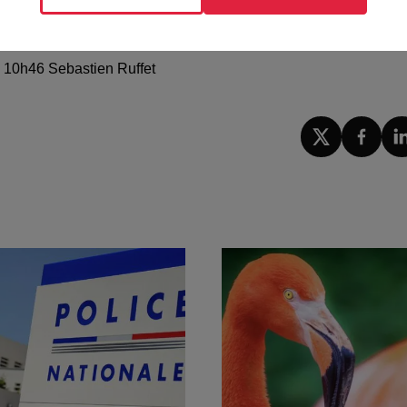
sse de l'Auberge de l'Ill
à 10h46 Sebastien Ruffet