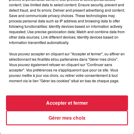
Publié : 21 janvier 2019 à 17h06 - Modifié : 10 mai 2021 à
content; Use limited data to select content; Ensure security, prevent and
detect fraud, and fix errors; Deliver and present advertising and content;
10h46 Estelle Burckel
Save and communicate privacy choices. These technologies may
process personal data such as IP address and browsing data to offer
following functionalities: Identify devices based on information actively
requested; Use precise geolocation data; Match and combine data from
other data sources; Link different devices; Identify devices based on
information transmitted automatically.
A lire aussi
Vous pouvez accepter en cliquant sur "Accepter et fermer", ou affiner en
sélectionnant les finalités et/ou partenaires dans "Gérer mes choix".
6 août 2026
Vous pouvez également refuser en cliquant sur "Continuer sans
À Hoerdt, de l’eau brune sort des
accepter". Vos préférences ne s'appliqueront que pour ce site. Vous
robinets
pouvez mettre à jour vos choix, ou retirer votre consentement à tout
moment via le lien "Gérer les cookies" situé en bas de chaque page.
6 août 2026
Accepter et fermer
Tags antisémites à Strasbourg :
Catherine Trautmann réagit
Gérer mes choix