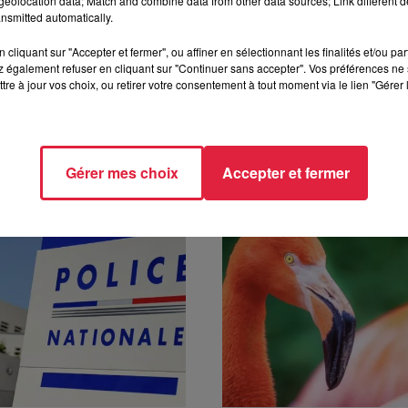
eolocation data; Match and combine data from other data sources; Link different de
nsmitted automatically.
à 10h46 Céline Rinckel
cliquant sur "Accepter et fermer", ou affiner en sélectionnant les finalités et/ou pa
 également refuser en cliquant sur "Continuer sans accepter". Vos préférences ne 
tre à jour vos choix, ou retirer votre consentement à tout moment via le lien "Gérer 
Gérer mes choix
Accepter et fermer