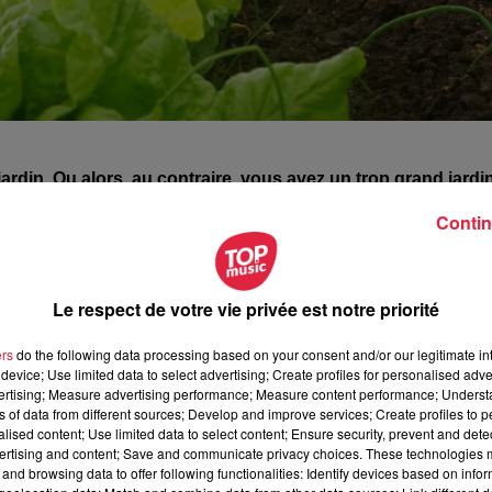
ardin. Ou alors, au contraire, vous avez un trop grand jardi
Contin
nnent de lancer la plate-forme
"Les jardins de Pouco"
. Le but 
uturs jardiniers. L’idée est le partage mais aussi l’écologie.
Le respect de votre vie privée est notre priorité
ncontre, le partage, l’écologie et l’entraide ! Nous lançons
région mulhousienne pour le moment
. Nous avons déjà des
ers
do the following data processing based on your consent and/or our legitimate int
device; Use limited data to select advertising; Create profiles for personalised adver
ardiner. A terme, nous souhaitons
développer le concept à
vertising; Measure advertising performance; Measure content performance; Unders
ns of data from different sources; Develop and improve services; Create profiles to 
alised content; Use limited data to select content; Ensure security, prevent and detect
e :
https://jardins.pouco.ooo
.
ertising and content; Save and communicate privacy choices. These technologies
and browsing data to offer following functionalities: Identify devices based on infor