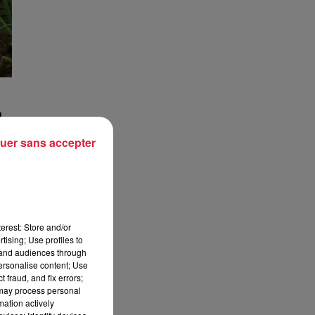
n
uer sans accepter
est
erest: Store and/or
tising; Use profiles to
tand audiences through
personalise content; Use
 fraud, and fix errors;
 may process personal
mation actively