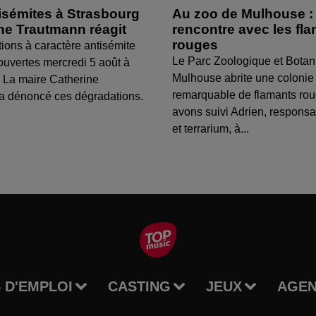
isémites à Strasbourg
Au zoo de Mulhouse :
ine Trautmann réagit
rencontre avec les fl
rouges
tions à caractère antisémite
Le Parc Zoologique et Botan
ouvertes mercredi 5 août à
Mulhouse abrite une colonie
 La maire Catherine
remarquable de flamants ro
a dénoncé ces dégradations.
avons suivi Adrien, respons
et terrarium, à...
 D'EMPLOI
CASTING
JEUX
AGE