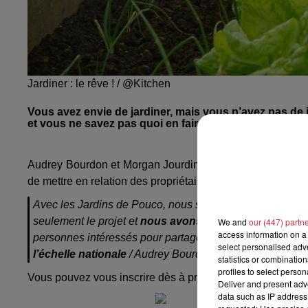
Jardiner : le rêve ! / @Kitchen
Vous avez envie de jardiner, mais vous n’avez pas de j
et vous ne savez pas quoi en faire ? Partagez-le !
Audrey Bourdon et Morgan Jourdin,
de Riedisheim
, vie
de mettre en relation des propriétaires de jardins avec de f
Avec les Jardins de Pouco, nous souhaitons faciliter la re
seulement le projet et
nous avons communiqué sur la 
We and
our (447) partn
access information on a 
personnes intéressés pour partager leur jardin et pour j
select personalised ad
l’échelle nationale
/ Audrey Bourdon et Morgan Jourdin
statistics or combinatio
profiles to select person
Vous pouvez vous inscrire dès à présent sur la plate-form
Deliver and present adv
data such as IP address 