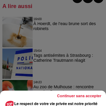
A lire aussi
16h00
À Hoerdt, de l’eau brune sort des
robinets
15h54
Tags antisémites à Strasbourg :
Catherine Trautmann réagit
14h33
Au zoo de Mulhouse : rencontre
avec les flamants rouges
Continuer sans accepter
Le respect de votre vie privée est notre priorité