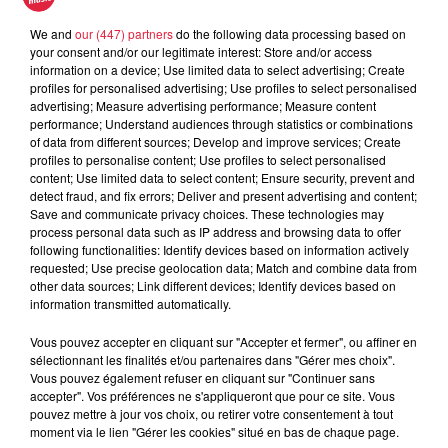
We and
our (447) partners
do the following data processing based on
your consent and/or our legitimate interest: Store and/or access
information on a device; Use limited data to select advertising; Create
À découvrir également
profiles for personalised advertising; Use profiles to select personalised
advertising; Measure advertising performance; Measure content
performance; Understand audiences through statistics or combinations
of data from different sources; Develop and improve services; Create
profiles to personalise content; Use profiles to select personalised
content; Use limited data to select content; Ensure security, prevent and
detect fraud, and fix errors; Deliver and present advertising and content;
Save and communicate privacy choices. These technologies may
process personal data such as IP address and browsing data to offer
following functionalities: Identify devices based on information actively
requested; Use precise geolocation data; Match and combine data from
other data sources; Link different devices; Identify devices based on
information transmitted automatically.
Vous pouvez accepter en cliquant sur "Accepter et fermer", ou affiner en
sélectionnant les finalités et/ou partenaires dans "Gérer mes choix".
Vous pouvez également refuser en cliquant sur "Continuer sans
accepter". Vos préférences ne s'appliqueront que pour ce site. Vous
pouvez mettre à jour vos choix, ou retirer votre consentement à tout
moment via le lien "Gérer les cookies" situé en bas de chaque page.