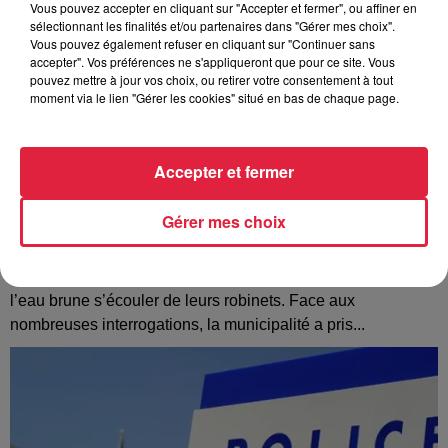
Vous pouvez accepter en cliquant sur "Accepter et fermer", ou affiner en
sélectionnant les finalités et/ou partenaires dans "Gérer mes choix".
Vous pouvez également refuser en cliquant sur "Continuer sans
accepter". Vos préférences ne s'appliqueront que pour ce site. Vous
pouvez mettre à jour vos choix, ou retirer votre consentement à tout
moment via le lien "Gérer les cookies" situé en bas de chaque page.
Accepter et fermer
Gérer mes choix
À Hoerdt, de l’eau brune sort des robinets
Depuis plusieurs jours, des habitants de Hoerdt ont vu de
l’eau brune s’écouler de leurs robinets. Face aux
nombreuses interrogations, la municipalité a pris...