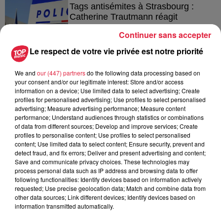
Tags antisémites à Strasbourg :
Catherine Trautmann réagit
Continuer sans accepter
Le respect de votre vie privée est notre priorité
6 août 2026
Au zoo de Mulhouse : rencontre
We and
our (447) partners
do the following data processing based on
your consent and/or our legitimate interest: Store and/or access
avec les flamants rouges
information on a device; Use limited data to select advertising; Create
profiles for personalised advertising; Use profiles to select personalised
advertising; Measure advertising performance; Measure content
performance; Understand audiences through statistics or combinations
of data from different sources; Develop and improve services; Create
profiles to personalise content; Use profiles to select personalised
content; Use limited data to select content; Ensure security, prevent and
detect fraud, and fix errors; Deliver and present advertising and content;
À découvrir également
Save and communicate privacy choices. These technologies may
process personal data such as IP address and browsing data to offer
following functionalities: Identify devices based on information actively
requested; Use precise geolocation data; Match and combine data from
other data sources; Link different devices; Identify devices based on
information transmitted automatically.