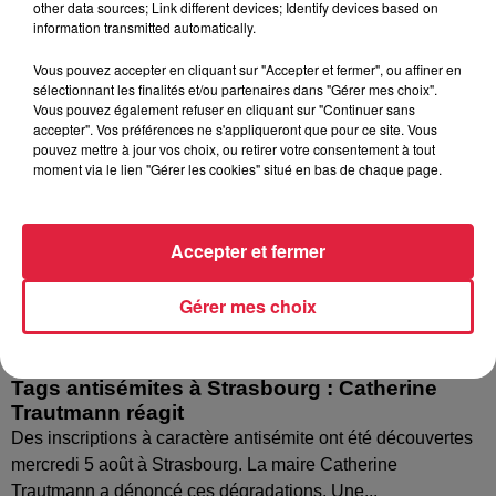
other data sources; Link different devices; Identify devices based on
information transmitted automatically.
Vous pouvez accepter en cliquant sur "Accepter et fermer", ou affiner en
sélectionnant les finalités et/ou partenaires dans "Gérer mes choix".
Vous pouvez également refuser en cliquant sur "Continuer sans
accepter". Vos préférences ne s'appliqueront que pour ce site. Vous
pouvez mettre à jour vos choix, ou retirer votre consentement à tout
moment via le lien "Gérer les cookies" situé en bas de chaque page.
Accepter et fermer
Gérer mes choix
Tags antisémites à Strasbourg : Catherine
Trautmann réagit
Des inscriptions à caractère antisémite ont été découvertes
mercredi 5 août à Strasbourg. La maire Catherine
Trautmann a dénoncé ces dégradations. Une...