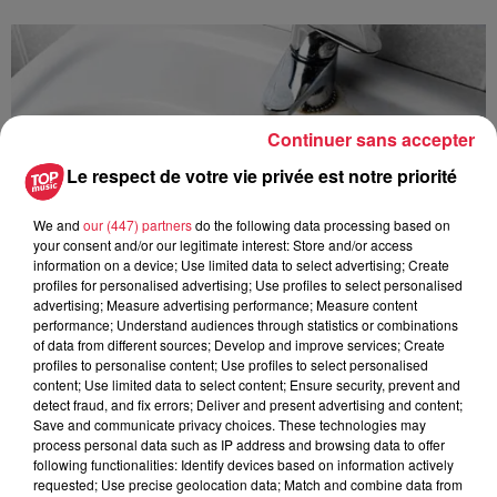
Continuer sans accepter
Le respect de votre vie privée est notre priorité
We and
our (447) partners
do the following data processing based on
your consent and/or our legitimate interest: Store and/or access
information on a device; Use limited data to select advertising; Create
profiles for personalised advertising; Use profiles to select personalised
advertising; Measure advertising performance; Measure content
performance; Understand audiences through statistics or combinations
of data from different sources; Develop and improve services; Create
profiles to personalise content; Use profiles to select personalised
content; Use limited data to select content; Ensure security, prevent and
À Hoerdt, de l’eau brune sort des robinets
detect fraud, and fix errors; Deliver and present advertising and content;
Save and communicate privacy choices. These technologies may
Depuis plusieurs jours, des habitants de Hoerdt ont vu de
process personal data such as IP address and browsing data to offer
l’eau brune s’écouler de leurs robinets. Face aux
following functionalities: Identify devices based on information actively
nombreuses interrogations, la municipalité a pris...
requested; Use precise geolocation data; Match and combine data from