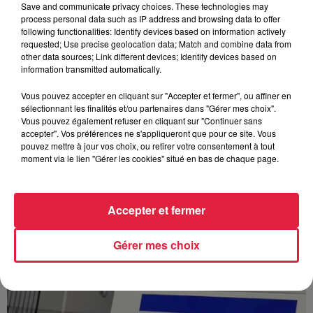
Save and communicate privacy choices. These technologies may
process personal data such as IP address and browsing data to offer
following functionalities: Identify devices based on information actively
À Hoerdt, de l’eau brune sort des robinets
requested; Use precise geolocation data; Match and combine data from
other data sources; Link different devices; Identify devices based on
Depuis plusieurs jours, des habitants de Hoerdt ont vu de
information transmitted automatically.
l’eau brune s’écouler de leurs robinets. Face aux
nombreuses interrogations, la municipalité a pris...
Vous pouvez accepter en cliquant sur "Accepter et fermer", ou affiner en
sélectionnant les finalités et/ou partenaires dans "Gérer mes choix".
Vous pouvez également refuser en cliquant sur "Continuer sans
accepter". Vos préférences ne s'appliqueront que pour ce site. Vous
pouvez mettre à jour vos choix, ou retirer votre consentement à tout
moment via le lien "Gérer les cookies" situé en bas de chaque page.
Accepter et fermer
Gérer mes choix