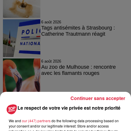
6 août 2026
Tags antisémites à Strasbourg :
Catherine Trautmann réagit
6 août 2026
Au zoo de Mulhouse : rencontre
avec les flamants rouges
Continuer sans accepter
Le respect de votre vie privée est notre priorité
À découvrir également
We and
our (447) partners
do the following data processing based on
your consent and/or our legitimate interest: Store and/or access