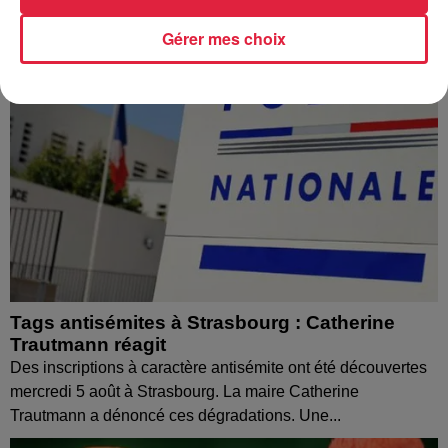
Gérer mes choix
Tags antisémites à Strasbourg : Catherine
Trautmann réagit
Des inscriptions à caractère antisémite ont été découvertes
mercredi 5 août à Strasbourg. La maire Catherine
Trautmann a dénoncé ces dégradations. Une...