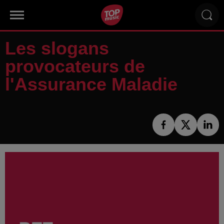
Les slogans
provocateurs de
l'Assurance Maladie