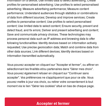
information on a device; Use limited data to select advertising; Create
profiles for personalised advertising; Use profiles to select personalised
advertising; Measure advertising performance; Measure content
performance; Understand audiences through statistics or combinations
of data from different sources; Develop and improve services; Create
profiles to personalise content; Use profiles to select personalised
content; Use limited data to select content; Ensure security, prevent and
detect fraud, and fix errors; Deliver and present advertising and content;
Save and communicate privacy choices. These technologies may
process personal data such as IP address and browsing data to offer
following functionalities: Identify devices based on information actively
requested; Use precise geolocation data; Match and combine data from
other data sources; Link different devices; Identify devices based on
information transmitted automatically.
Vous pouvez accepter en cliquant sur "Accepter et fermer", ou affiner en
sélectionnant les finalités et/ou partenaires dans "Gérer mes choix".
Vous pouvez également refuser en cliquant sur "Continuer sans
accepter". Vos préférences ne s'appliqueront que pour ce site. Vous
À Hoerdt, de l’eau brune sort des robinets
pouvez mettre à jour vos choix, ou retirer votre consentement à tout
Depuis plusieurs jours, des habitants de Hoerdt ont vu de
moment via le lien "Gérer les cookies" situé en bas de chaque page.
l’eau brune s’écouler de leurs robinets. Face aux
nombreuses interrogations, la municipalité a pris...
Accepter et fermer