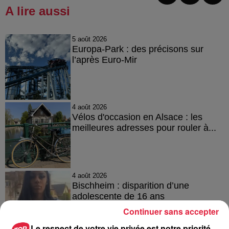
A lire aussi
5 août 2026
Europa-Park : des précisons sur
l’après Euro-Mir
4 août 2026
Vélos d'occasion en Alsace : les
meilleures adresses pour rouler à...
4 août 2026
Bischheim : disparition d’une
adolescente de 16 ans
Continuer sans accepter
Le respect de votre vie privée est notre priorité