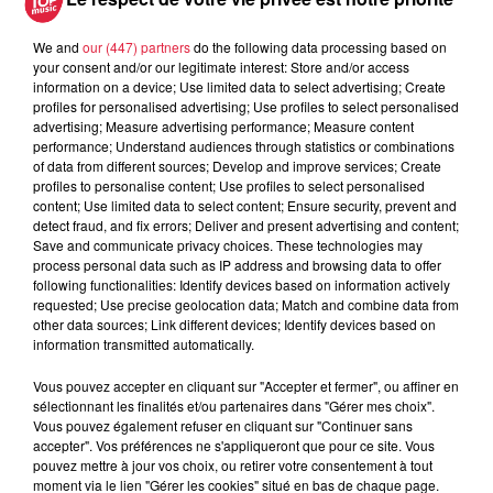
We and
our (447) partners
do the following data processing based on
your consent and/or our legitimate interest: Store and/or access
À découvrir également
information on a device; Use limited data to select advertising; Create
profiles for personalised advertising; Use profiles to select personalised
advertising; Measure advertising performance; Measure content
performance; Understand audiences through statistics or combinations
of data from different sources; Develop and improve services; Create
profiles to personalise content; Use profiles to select personalised
content; Use limited data to select content; Ensure security, prevent and
detect fraud, and fix errors; Deliver and present advertising and content;
Save and communicate privacy choices. These technologies may
process personal data such as IP address and browsing data to offer
following functionalities: Identify devices based on information actively
requested; Use precise geolocation data; Match and combine data from
other data sources; Link different devices; Identify devices based on
information transmitted automatically.
Vous pouvez accepter en cliquant sur "Accepter et fermer", ou affiner en
sélectionnant les finalités et/ou partenaires dans "Gérer mes choix".
Vous pouvez également refuser en cliquant sur "Continuer sans
accepter". Vos préférences ne s'appliqueront que pour ce site. Vous
pouvez mettre à jour vos choix, ou retirer votre consentement à tout
moment via le lien "Gérer les cookies" situé en bas de chaque page.