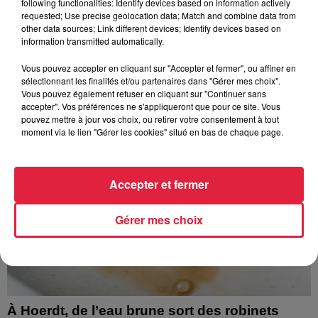
Les sentiers poussettes de la Vallée de Villé
following functionalities: Identify devices based on information actively
requested; Use precise geolocation data; Match and combine data from
La Vallée de Villé propose 14 randonnées à faire en
other data sources; Link different devices; Identify devices based on
poussette ou avec de jeunes enfants. Idéal pour découvrir la
information transmitted automatically.
nature sans grande difficulté. On a testé...
Vous pouvez accepter en cliquant sur "Accepter et fermer", ou affiner en
sélectionnant les finalités et/ou partenaires dans "Gérer mes choix".
Vous pouvez également refuser en cliquant sur "Continuer sans
accepter". Vos préférences ne s'appliqueront que pour ce site. Vous
pouvez mettre à jour vos choix, ou retirer votre consentement à tout
moment via le lien "Gérer les cookies" situé en bas de chaque page.
Accepter et fermer
Gérer mes choix
À Hoerdt, de l’eau brune sort des robinets