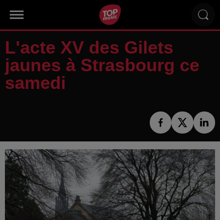
L'acte XV des Gilets
jaunes à Strasbourg ce
samedi