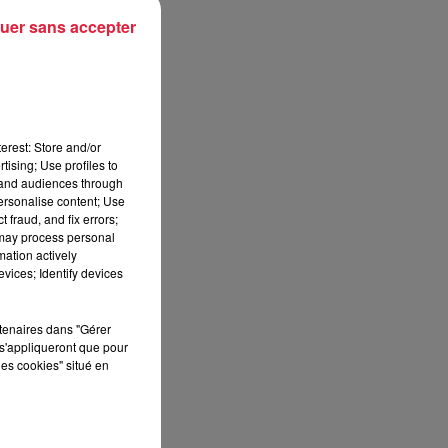
uer sans accepter
erest: Store and/or
tising; Use profiles to
tand audiences through
personalise content; Use
 fraud, and fix errors;
 may process personal
mation actively
vices; Identify devices
rtenaires dans "Gérer
s'appliqueront que pour
les cookies" situé en