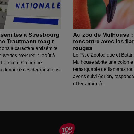
isémites à Strasbourg
Au zoo de Mulhouse :
ine Trautmann réagit
rencontre avec les fl
rouges
tions à caractère antisémite
Le Parc Zoologique et Botan
ouvertes mercredi 5 août à
Mulhouse abrite une colonie
 La maire Catherine
remarquable de flamants ro
a dénoncé ces dégradations.
avons suivi Adrien, respons
et terrarium, à...