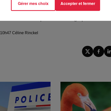
Gérer mes choix
Accepter et fermer
mmener à la maison des produits d'Alsace / @Top Music
à 10h47 Céline Rinckel