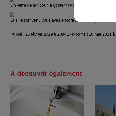
Un verre de lait pour le goûter / @Top Music
Et si le soir venu vous avez encore faim, vous pourrez e
Publié : 25 février 2019 à 20h41 - Modifié : 10 mai 2021 
À découvrir également