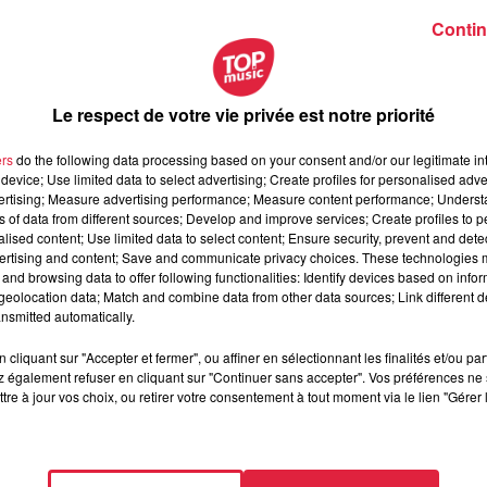
Contin
Le respect de votre vie privée est notre priorité
ers
do the following data processing based on your consent and/or our legitimate int
device; Use limited data to select advertising; Create profiles for personalised adver
vertising; Measure advertising performance; Measure content performance; Unders
ns of data from different sources; Develop and improve services; Create profiles to 
alised content; Use limited data to select content; Ensure security, prevent and detect
ertising and content; Save and communicate privacy choices. These technologies
and browsing data to offer following functionalities: Identify devices based on infor
eolocation data; Match and combine data from other data sources; Link different de
nsmitted automatically.
/ @Top Music
cliquant sur "Accepter et fermer", ou affiner en sélectionnant les finalités et/ou pa
 également refuser en cliquant sur "Continuer sans accepter". Vos préférences ne 
@Top Music
tre à jour vos choix, ou retirer votre consentement à tout moment via le lien "Gérer 
eur de massif" / @Top Music