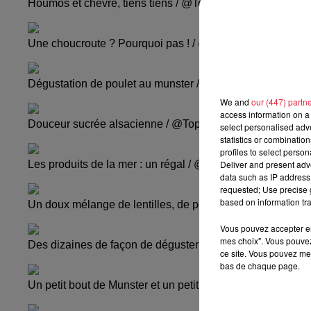
Houmos et chèvre, tiens tiens / @Top Music
Une choucroute ? Pourquoi pas ! / @Top Music
Dégustation de poulet au munster / @Top Music
We and
our (447) partn
access information on a 
Douceur sucrée alsacienne / @Top Music
select personalised ad
statistics or combinatio
profiles to select person
Deliver and present adv
Les produits de la mer : un régal / @Top Music
data such as IP address 
requested; Use precise g
based on information tra
Un doux mélange de lentilles, de pommes et d'huile bio 
Vous pouvez accepter en 
mes choix". Vous pouvez
Des dizaines de façon de déguster la pomme de terre / 
ce site. Vous pouvez met
bas de chaque page.
Un petit bout de Munster et un petit bout du nouveau "Co