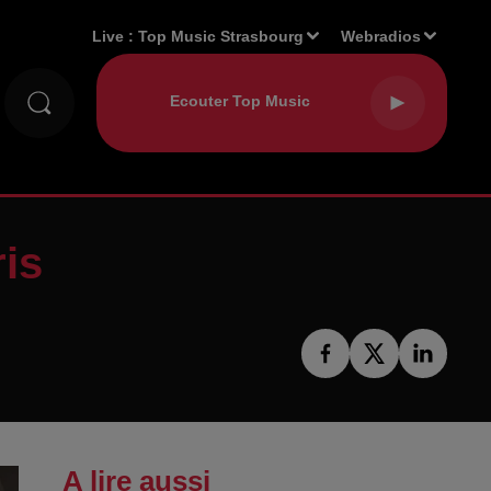
Live :
Top Music Strasbourg
Webradios
ris
A lire aussi