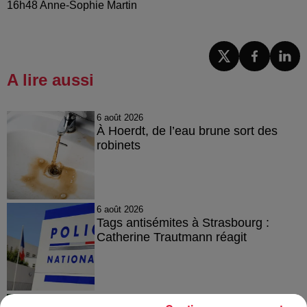
16h48 Anne-Sophie Martin
A lire aussi
6 août 2026
À Hoerdt, de l’eau brune sort des
robinets
6 août 2026
Tags antisémites à Strasbourg :
Catherine Trautmann réagit
6 août 2026