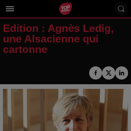
Edition : Agnès Ledig,
une Alsacienne qui
cartonne