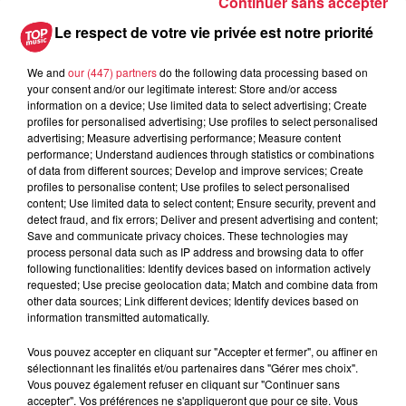
Continuer sans accepter
Au zoo de Mulhouse : rencontre
avec les flamants rouges
Le respect de votre vie privée est notre priorité
We and
our (447) partners
do the following data processing based on
your consent and/or our legitimate interest: Store and/or access
information on a device; Use limited data to select advertising; Create
profiles for personalised advertising; Use profiles to select personalised
advertising; Measure advertising performance; Measure content
performance; Understand audiences through statistics or combinations
À découvrir également
of data from different sources; Develop and improve services; Create
profiles to personalise content; Use profiles to select personalised
content; Use limited data to select content; Ensure security, prevent and
detect fraud, and fix errors; Deliver and present advertising and content;
Save and communicate privacy choices. These technologies may
process personal data such as IP address and browsing data to offer
following functionalities: Identify devices based on information actively
requested; Use precise geolocation data; Match and combine data from
other data sources; Link different devices; Identify devices based on
information transmitted automatically.
Vous pouvez accepter en cliquant sur "Accepter et fermer", ou affiner en
sélectionnant les finalités et/ou partenaires dans "Gérer mes choix".
Vous pouvez également refuser en cliquant sur "Continuer sans
accepter". Vos préférences ne s'appliqueront que pour ce site. Vous